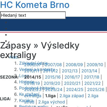
HC Kometa Brno
Zápasy »
Výsledky
extraligy
Klub
Základní údaje
2006/07
|
2007/08
|
2008/09
|
2009/10
|
Vedení a kontakty
2010/11
|
2011/12
|
2012/13
|
2013/14
|
Logo
SEZONA:
2014/15
|
2015/16
|
2016/17
|
2017/18
|
Historie
2018/19
|
2019/20
|
2020/21
|
2021/22
|
Podrobná historie
2022/23
|
2023/24
|
2024/25
|
2025/26
|
Ke stažení
extraliga
|
1.liga
|
2.liga západ
|
2.liga
LIGA:
Kariéra
střed
|
2.liga východ
|
Redakce webu