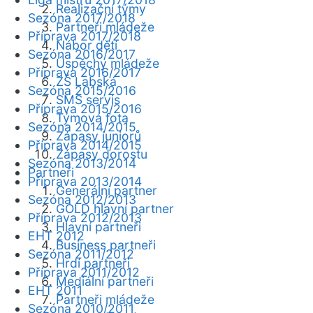
Realizační týmy
Sezóna 2017/2018
Partneři mládeže
Příprava 2017/2018
Nábor dětí
Sezóna 2016/2017
Úspěchy mládeže
Příprava 2016/2017
ZŠ Labská
Sezóna 2015/2016
SMS servis
Příprava 2015/2016
Týmová fota
Sezóna 2014/2015
Zápasy juniorů
Příprava 2014/2015
Zápasy dorostu
Sezóna 2013/2014
Partneři
Příprava 2013/2014
Generální partner
Sezóna 2012/2013
GOLD hlavní partner
Příprava 2012/2013
Hlavní partneři
EHT 2012
Business partneři
Sezóna 2011/2012
Hrdí partneři
Příprava 2011/2012
Mediální partneři
EHT 2011
Partneři mládeže
Sezóna 2010/2011