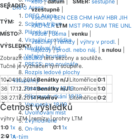
kolo
|
datum
|
SMĚR:
sestupně
|
SEŘADIT:
DRFG Arena
vzestupně
|
DRFG Arena
všechny
BEN
CEB
CHM
HAV
HBR
JIH
TÝM:
Schéma tribun
KAD
KLA
LTM
MST
PRO
SUM
TRE
UNL
Plánek areny
MÍSTO:
všude
|
doma
|
venku
|
Virtuální prohlídka
všechny
|
remízy
|
výhry v prodl.
|
VÝSLEDKY:
Návštěvní řád
nájezdy
|
prodl. nebo náj.
|
s nulou
|
Veřejné bruslení
Zobrazit
tabulku
této sezóny a soutěže.
PRESS: pro novináře
Tučně je vyznačen tým soupeře.
Rozpis ledové plochy
10
04.10.2014
Benátky n/J
Litoměřice
0:1
Vstupenky
Permanentky 18/19
36
17.12.2014
Benátky n/J
Litoměřice
1:0
Přípravná utkání 18/19
38
27.12.2014
Havířov
Litoměřice
0:2
Vstupenky 18/19
Četnost výsledků
Uvolňování míst
výhry LTM |
remízy |
prohry LTM
Zvýhodněné
1:0
1x
0:1
1x
On-line
2:0
1x
A-tým