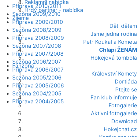
Reklamní nabídka
Příprava 2010/2011
Hrdý partner - nabídka
Sezóna 2009/2010
Žijeme
Příprava 2009/2010
Děti dětem
Sezóna 2008/2009
Jsme jedna rodina
Příprava 2008/2009
Petr Koukal a Kometa
Sezóna 2007/2008
Chlapi ŽENÁM
Příprava 2007/2008
Hokejová tombola
Sezóna 2006/2007
Fanzóna
Příprava 2006/2007
Království Komety
Sezóna 2005/2006
Dortiáda
Příprava 2005/2006
Ptejte se
Sezóna 2004/2005
Fan klub informuje
Příprava 2004/2005
Fotogalerie
Aktivní fotogalerie
Download
Hokejchat.cz