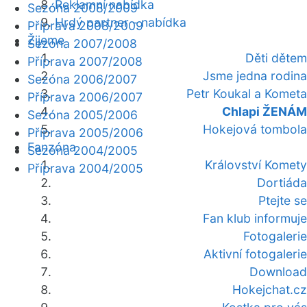
Reklamní nabídka
Sezóna 2008/2009
Hrdý partner - nabídka
Příprava 2008/2009
Žijeme
Sezóna 2007/2008
Děti dětem
Příprava 2007/2008
Jsme jedna rodina
Sezóna 2006/2007
Petr Koukal a Kometa
Příprava 2006/2007
Chlapi ŽENÁM
Sezóna 2005/2006
Hokejová tombola
Příprava 2005/2006
Fanzóna
Sezóna 2004/2005
Království Komety
Příprava 2004/2005
Dortiáda
Ptejte se
Fan klub informuje
Fotogalerie
Aktivní fotogalerie
Download
Hokejchat.cz