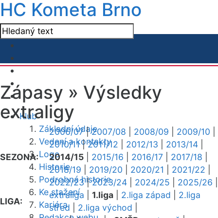
HC Kometa Brno
Zápasy »
Výsledky
extraligy
Klub
Základní údaje
2006/07
|
2007/08
|
2008/09
|
2009/10
|
Vedení a kontakty
2010/11
|
2011/12
|
2012/13
|
2013/14
|
Logo
SEZONA:
2014/15
|
2015/16
|
2016/17
|
2017/18
|
Historie
2018/19
|
2019/20
|
2020/21
|
2021/22
|
Podrobná historie
2022/23
|
2023/24
|
2024/25
|
2025/26
|
Ke stažení
extraliga
|
1.liga
|
2.liga západ
|
2.liga
LIGA:
Kariéra
střed
|
2.liga východ
|
Redakce webu