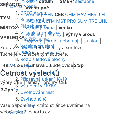
kolo
|
datum
|
SMĚR:
sestupně
|
SEŘADIT:
DRFG Arena
vzestupně
|
DRFG Arena
všechny
BEN
CEB
CHM
HAV
HBR
JIH
TÝM:
Schéma tribun
KAD
KLA
LTM
MST
PRO
SUM
TRE
UNL
Plánek areny
MÍSTO:
všude
|
doma
|
venku
|
Virtuální prohlídka
všechny
|
remízy
|
výhry v prodl.
|
VÝSLEDKY:
Návštěvní řád
nájezdy
|
prodl. nebo náj.
|
s nulou
|
Veřejné bruslení
Zobrazit
tabulku
této sezóny a soutěže.
PRESS: pro novináře
Tučně je vyznačen tým soupeře.
Rozpis ledové plochy
14
15.10.2014
Jihlava
Č.Budějovice
2:3p
Vstupenky
Četnost výsledků
Permanentky 18/19
Přípravná utkání 18/19
výhry CEB |
remízy |
prohry CEB
Vstupenky 18/19
3:2pp
1x
Uvolňování míst
Zvýhodněné
Vaše připomínky k této stránce uvítáme na
On-line
webmaster
@esports.cz.
A-tým