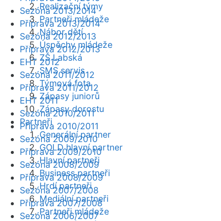
Realizační týmy
Sezóna 2013/2014
Partneři mládeže
Příprava 2013/2014
Nábor dětí
Sezóna 2012/2013
Úspěchy mládeže
Příprava 2012/2013
ZŠ Labská
EHT 2012
SMS servis
Sezóna 2011/2012
Týmová fota
Příprava 2011/2012
Zápasy juniorů
EHT 2011
Zápasy dorostu
Sezóna 2010/2011
Partneři
Příprava 2010/2011
Generální partner
Sezóna 2009/2010
GOLD hlavní partner
Příprava 2009/2010
Hlavní partneři
Sezóna 2008/2009
Business partneři
Příprava 2008/2009
Hrdí partneři
Sezóna 2007/2008
Mediální partneři
Příprava 2007/2008
Partneři mládeže
Sezóna 2006/2007