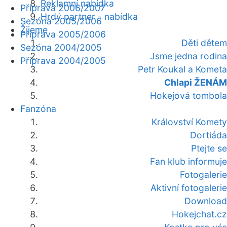
Reklamní nabídka
Příprava 2006/2007
Hrdý partner - nabídka
Sezóna 2005/2006
Žijeme
Příprava 2005/2006
Děti dětem
Sezóna 2004/2005
Jsme jedna rodina
Příprava 2004/2005
Petr Koukal a Kometa
Chlapi ŽENÁM
Hokejová tombola
Fanzóna
Království Komety
Dortiáda
Ptejte se
Fan klub informuje
Fotogalerie
Aktivní fotogalerie
Download
Hokejchat.cz