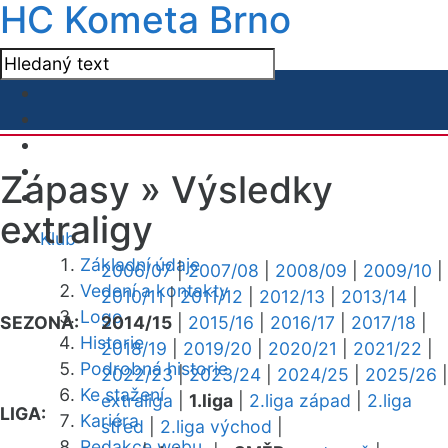
HC Kometa Brno
Zápasy »
Výsledky
extraligy
Klub
Základní údaje
2006/07
|
2007/08
|
2008/09
|
2009/10
|
Vedení a kontakty
2010/11
|
2011/12
|
2012/13
|
2013/14
|
Logo
SEZONA:
2014/15
|
2015/16
|
2016/17
|
2017/18
|
Historie
2018/19
|
2019/20
|
2020/21
|
2021/22
|
Podrobná historie
2022/23
|
2023/24
|
2024/25
|
2025/26
|
Ke stažení
extraliga
|
1.liga
|
2.liga západ
|
2.liga
LIGA:
Kariéra
střed
|
2.liga východ
|
Redakce webu