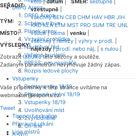
kolo
|
datum
|
SMĚR:
sestupně
|
SEŘADIT:
DRFG Arena
vzestupně
|
DRFG Arena
všechny
BEN
CEB
CHM
HAV
HBR
JIH
TÝM:
Schéma tribun
KAD
KLA
LTM
MST
PRO
SUM
TRE
UNL
Plánek areny
MÍSTO:
všude
|
doma
|
venku
|
Virtuální prohlídka
všechny
|
remízy
|
výhry v prodl.
|
VÝSLEDKY:
Návštěvní řád
nájezdy
|
prodl. nebo náj.
|
s nulou
|
Veřejné bruslení
Zobrazit
tabulku
této sezóny a soutěže.
PRESS: pro novináře
Zadaným parametrům nevyhovuje žádný zápas.
Rozpis ledové plochy
Vstupenky
Permanentky 18/19
Vaše připomínky k této stránce uvítáme na
Přípravná utkání 18/19
webmaster
@esports.cz.
Vstupenky 18/19
Tweet
Uvolňování míst
Tipsport extraliga
Zvýhodněné
Přípravná utkání
On-line
Liga mistrů
A-tým