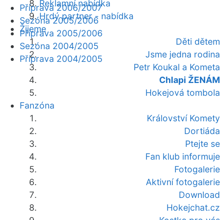
Reklamní nabídka
Příprava 2006/2007
Hrdý partner - nabídka
Sezóna 2005/2006
Žijeme
Příprava 2005/2006
Děti dětem
Sezóna 2004/2005
Jsme jedna rodina
Příprava 2004/2005
Petr Koukal a Kometa
Chlapi ŽENÁM
Hokejová tombola
Fanzóna
Království Komety
Dortiáda
Ptejte se
Fan klub informuje
Fotogalerie
Aktivní fotogalerie
Download
Hokejchat.cz