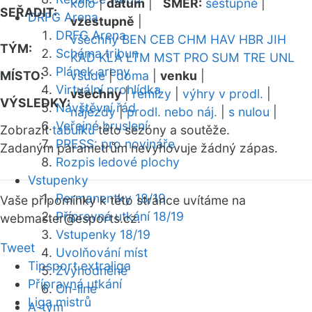
kolo
|
datum
|
SMĚR:
sestupně
|
SEŘADIT:
DRFG Arena
vzestupně
|
DRFG Arena
všechny
BEN
CEB
CHM
HAV
HBR
JIH
TÝM:
Schéma tribun
KAD
KLA
LTM
MST
PRO
SUM
TRE
UNL
Plánek areny
MÍSTO:
všude
|
doma
|
venku
|
Virtuální prohlídka
všechny
|
remízy
|
výhry v prodl.
|
VÝSLEDKY:
Návštěvní řád
nájezdy
|
prodl. nebo náj.
|
s nulou
|
Veřejné bruslení
Zobrazit
tabulku
této sezóny a soutěže.
PRESS: pro novináře
Zadaným parametrům nevyhovuje žádný zápas.
Rozpis ledové plochy
Vstupenky
Permanentky 18/19
Vaše připomínky k této stránce uvítáme na
Přípravná utkání 18/19
webmaster
@esports.cz.
Vstupenky 18/19
Tweet
Uvolňování míst
Tipsport extraliga
Zvýhodněné
Přípravná utkání
On-line
Liga mistrů
A-tým