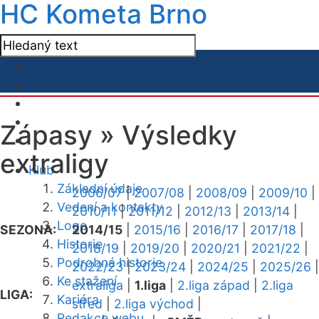
HC Kometa Brno
Zápasy »
Výsledky
extraligy
Klub
Základní údaje
2006/07
|
2007/08
|
2008/09
|
2009/10
|
Vedení a kontakty
2010/11
|
2011/12
|
2012/13
|
2013/14
|
Logo
SEZONA:
2014/15
|
2015/16
|
2016/17
|
2017/18
|
Historie
2018/19
|
2019/20
|
2020/21
|
2021/22
|
Podrobná historie
2022/23
|
2023/24
|
2024/25
|
2025/26
|
Ke stažení
extraliga
|
1.liga
|
2.liga západ
|
2.liga
LIGA:
Kariéra
střed
|
2.liga východ
|
Redakce webu