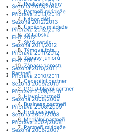
Realizační týmy
Sezóna 2013/2014
Partneři mládeže
Příprava 2013/2014
Nábor dětí
Sezóna 2012/2013
Úspěchy mládeže
Příprava 2012/2013
ZŠ Labská
EHT 2012
SMS servis
Sezóna 2011/2012
Týmová fota
Příprava 2011/2012
Zápasy juniorů
EHT 2011
Zápasy dorostu
Sezóna 2010/2011
Partneři
Příprava 2010/2011
Generální partner
Sezóna 2009/2010
GOLD hlavní partner
Příprava 2009/2010
Hlavní partneři
Sezóna 2008/2009
Business partneři
Příprava 2008/2009
Hrdí partneři
Sezóna 2007/2008
Mediální partneři
Příprava 2007/2008
Partneři mládeže
Sezóna 2006/2007