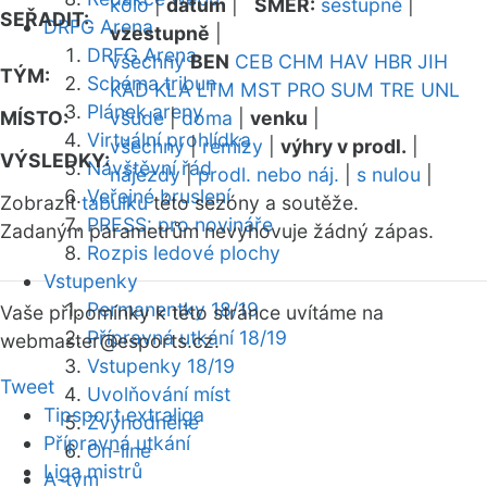
kolo
|
datum
|
SMĚR:
sestupně
|
SEŘADIT:
DRFG Arena
vzestupně
|
DRFG Arena
všechny
BEN
CEB
CHM
HAV
HBR
JIH
TÝM:
Schéma tribun
KAD
KLA
LTM
MST
PRO
SUM
TRE
UNL
Plánek areny
MÍSTO:
všude
|
doma
|
venku
|
Virtuální prohlídka
všechny
|
remízy
|
výhry v prodl.
|
VÝSLEDKY:
Návštěvní řád
nájezdy
|
prodl. nebo náj.
|
s nulou
|
Veřejné bruslení
Zobrazit
tabulku
této sezóny a soutěže.
PRESS: pro novináře
Zadaným parametrům nevyhovuje žádný zápas.
Rozpis ledové plochy
Vstupenky
Permanentky 18/19
Vaše připomínky k této stránce uvítáme na
Přípravná utkání 18/19
webmaster
@esports.cz.
Vstupenky 18/19
Tweet
Uvolňování míst
Tipsport extraliga
Zvýhodněné
Přípravná utkání
On-line
Liga mistrů
A-tým