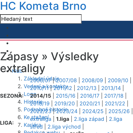
HC Kometa Brno
Zápasy »
Výsledky
extraligy
Klub
Základní údaje
2006/07
|
2007/08
|
2008/09
|
2009/10
|
Vedení a kontakty
2010/11
|
2011/12
|
2012/13
|
2013/14
|
Logo
SEZONA:
2014/15
|
2015/16
|
2016/17
|
2017/18
|
Historie
2018/19
|
2019/20
|
2020/21
|
2021/22
|
Podrobná historie
2022/23
|
2023/24
|
2024/25
|
2025/26
|
Ke stažení
extraliga
|
1.liga
|
2.liga západ
|
2.liga
LIGA:
Kariéra
střed
|
2.liga východ
|
Redakce webu