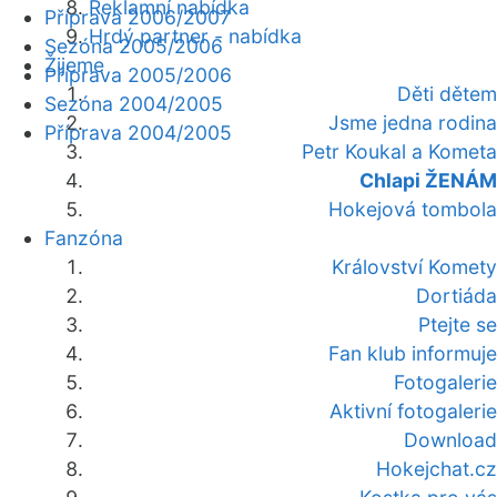
Reklamní nabídka
Příprava 2006/2007
Hrdý partner - nabídka
Sezóna 2005/2006
Žijeme
Příprava 2005/2006
Děti dětem
Sezóna 2004/2005
Jsme jedna rodina
Příprava 2004/2005
Petr Koukal a Kometa
Chlapi ŽENÁM
Hokejová tombola
Fanzóna
Království Komety
Dortiáda
Ptejte se
Fan klub informuje
Fotogalerie
Aktivní fotogalerie
Download
Hokejchat.cz