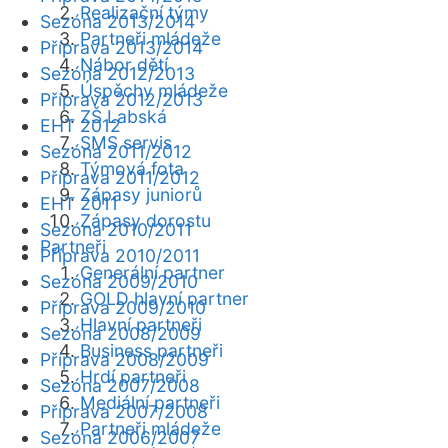
Realizační týmy
Sezóna 2013/2014
Partneři mládeže
Příprava 2013/2014
Nábor dětí
Sezóna 2012/2013
Úspěchy mládeže
Příprava 2012/2013
ZŠ Labská
EHT 2012
SMS servis
Sezóna 2011/2012
Týmová fota
Příprava 2011/2012
Zápasy juniorů
EHT 2011
Zápasy dorostu
Sezóna 2010/2011
Partneři
Příprava 2010/2011
Generální partner
Sezóna 2009/2010
GOLD hlavní partner
Příprava 2009/2010
Hlavní partneři
Sezóna 2008/2009
Business partneři
Příprava 2008/2009
Hrdí partneři
Sezóna 2007/2008
Mediální partneři
Příprava 2007/2008
Partneři mládeže
Sezóna 2006/2007