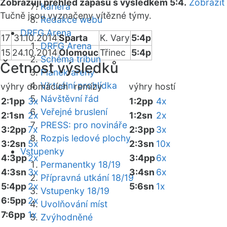
Zobrazuji přehled zápasů s výsledkem 5:4.
Zobrazit
Kariéra
Tučně jsou vyznačeny vítězné týmy.
Redakce webu
DRFG Arena
17
31.10.2014
Sparta
K. Vary
5:4p
DRFG Arena
15
24.10.2014
Olomouc
Třinec
5:4p
Schéma tribun
Četnost výsledků
Plánek areny
Virtuální prohlídka
výhry domácích
remízy
výhry hostí
Návštěvní řád
2:1pp
3x
1:2pp
4x
Veřejné bruslení
2:1sn
2x
1:2sn
2x
PRESS: pro novináře
3:2pp
7x
2:3pp
3x
Rozpis ledové plochy
3:2sn
5x
2:3sn
10x
Vstupenky
4:3pp
2x
3:4pp
6x
Permanentky 18/19
4:3sn
3x
3:4sn
6x
Přípravná utkání 18/19
5:4pp
2x
5:6sn
1x
Vstupenky 18/19
6:5pp
2x
Uvolňování míst
7:6pp
1x
Zvýhodněné