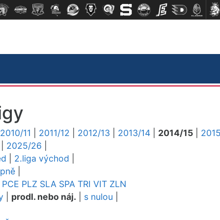
igy
2010/11
|
2011/12
|
2012/13
|
2013/14
|
2014/15
|
2015
|
2025/26
|
ed
|
2.liga východ
|
upně
|
PCE
PLZ
SLA
SPA
TRI
VIT
ZLN
y
|
prodl. nebo náj.
|
s nulou
|