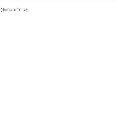
r
@esports.cz.