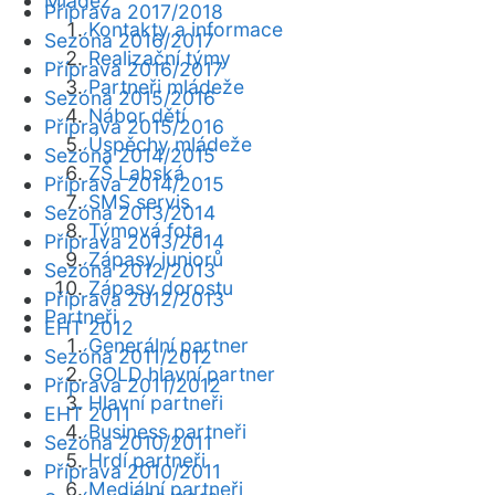
Mládež
Příprava 2017/2018
Kontakty a informace
Sezóna 2016/2017
Realizační týmy
Příprava 2016/2017
Partneři mládeže
Sezóna 2015/2016
Nábor dětí
Příprava 2015/2016
Úspěchy mládeže
Sezóna 2014/2015
ZŠ Labská
Příprava 2014/2015
SMS servis
Sezóna 2013/2014
Týmová fota
Příprava 2013/2014
Zápasy juniorů
Sezóna 2012/2013
Zápasy dorostu
Příprava 2012/2013
Partneři
EHT 2012
Generální partner
Sezóna 2011/2012
GOLD hlavní partner
Příprava 2011/2012
Hlavní partneři
EHT 2011
Business partneři
Sezóna 2010/2011
Hrdí partneři
Příprava 2010/2011
Mediální partneři