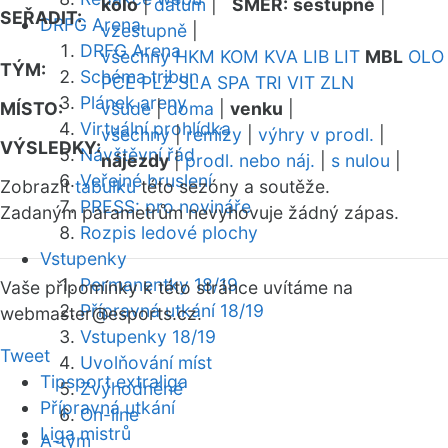
kolo
|
datum
|
SMĚR:
sestupně
|
SEŘADIT:
DRFG Arena
vzestupně
|
DRFG Arena
všechny
HKM
KOM
KVA
LIB
LIT
MBL
OLO
TÝM:
Schéma tribun
PCE
PLZ
SLA
SPA
TRI
VIT
ZLN
Plánek areny
MÍSTO:
všude
|
doma
|
venku
|
Virtuální prohlídka
všechny
|
remízy
|
výhry v prodl.
|
VÝSLEDKY:
Návštěvní řád
nájezdy
|
prodl. nebo náj.
|
s nulou
|
Veřejné bruslení
Zobrazit
tabulku
této sezóny a soutěže.
PRESS: pro novináře
Zadaným parametrům nevyhovuje žádný zápas.
Rozpis ledové plochy
Vstupenky
Permanentky 18/19
Vaše připomínky k této stránce uvítáme na
Přípravná utkání 18/19
webmaster
@esports.cz.
Vstupenky 18/19
Tweet
Uvolňování míst
Tipsport extraliga
Zvýhodněné
Přípravná utkání
On-line
Liga mistrů
A-tým