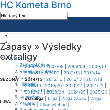
HC Kometa Brno
Zápasy »
Výsledky
extraligy
Klub
Základní údaje
2006/07
|
2007/08
|
2008/09
|
2009/10
|
Vedení a kontakty
2010/11
|
2011/12
|
2012/13
|
2013/14
|
Logo
SEZONA:
2014/15
|
2015/16
|
2016/17
|
2017/18
|
Historie
2018/19
|
2019/20
|
2020/21
|
2021/22
|
Podrobná historie
2022/23
|
2023/24
|
2024/25
|
2025/26
|
Ke stažení
extraliga
|
1.liga
|
2.liga západ
|
2.liga
LIGA:
Kariéra
střed
|
2.liga východ
|
Redakce webu