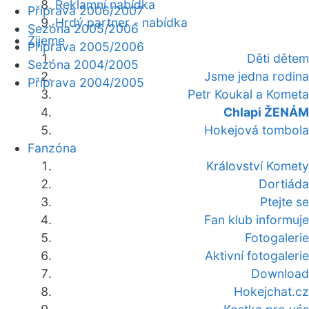
Reklamní nabídka
Příprava 2006/2007
Hrdý partner - nabídka
Sezóna 2005/2006
Žijeme
Příprava 2005/2006
Děti dětem
Sezóna 2004/2005
Jsme jedna rodina
Příprava 2004/2005
Petr Koukal a Kometa
Chlapi ŽENÁM
Hokejová tombola
Fanzóna
Království Komety
Dortiáda
Ptejte se
Fan klub informuje
Fotogalerie
Aktivní fotogalerie
Download
Hokejchat.cz