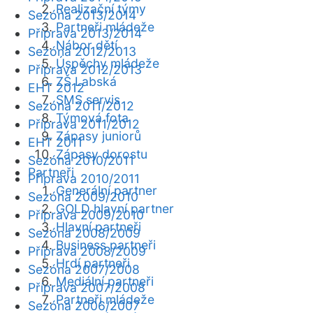
Realizační týmy
Sezóna 2013/2014
Partneři mládeže
Příprava 2013/2014
Nábor dětí
Sezóna 2012/2013
Úspěchy mládeže
Příprava 2012/2013
ZŠ Labská
EHT 2012
SMS servis
Sezóna 2011/2012
Týmová fota
Příprava 2011/2012
Zápasy juniorů
EHT 2011
Zápasy dorostu
Sezóna 2010/2011
Partneři
Příprava 2010/2011
Generální partner
Sezóna 2009/2010
GOLD hlavní partner
Příprava 2009/2010
Hlavní partneři
Sezóna 2008/2009
Business partneři
Příprava 2008/2009
Hrdí partneři
Sezóna 2007/2008
Mediální partneři
Příprava 2007/2008
Partneři mládeže
Sezóna 2006/2007