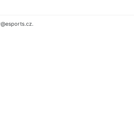
r
@esports.cz.