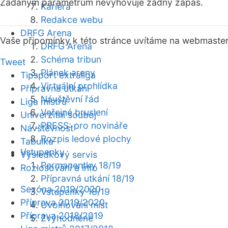
Zadaným parametrům nevyhovuje žádný zápas.
Kariéra
Redakce webu
DRFG Arena
Vaše připomínky k této stránce uvítáme na webmaste
DRFG Arena
Schéma tribun
Tweet
Plánek areny
Tipsport extraliga
Virtuální prohlídka
Přípravná utkání
Návštěvní řád
Liga mistrů
Veřejné bruslení
Univerzitní souboj
PRESS: pro novináře
Návštěvnost
Rozpis ledové plochy
Tabulka
Vstupenky
Výsledkový servis
Permanentky 18/19
Rozlosování a info
Přípravná utkání 18/19
Sezóna 2019/2020
Vstupenky 18/19
Příprava 2019/2020
Uvolňování míst
Příprava 2018/2019
Zvýhodněné