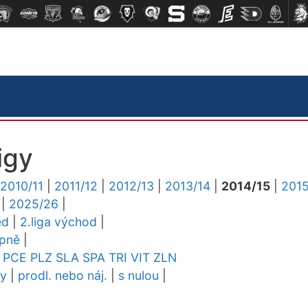
igy
2010/11
|
2011/12
|
2012/13
|
2013/14
|
2014/15
|
2015
|
2025/26
|
ed
|
2.liga východ
|
upně
|
PCE
PLZ
SLA
SPA
TRI
VIT
ZLN
dy
|
prodl. nebo náj.
|
s nulou
|