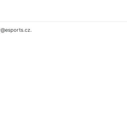
r
@esports.cz.