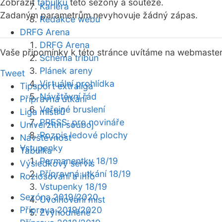
Zobrazit
tabulku
této sezóny a soutěže.
Kariéra
Zadaným parametrům nevyhovuje žádný zápas.
Redakce webu
DRFG Arena
DRFG Arena
Vaše připomínky k této stránce uvítáme na webmaste
Schéma tribun
Plánek areny
Tweet
Virtuální prohlídka
Tipsport extraliga
Návštěvní řád
Přípravná utkání
Veřejné bruslení
Liga mistrů
PRESS: pro novináře
Univerzitní souboj
Rozpis ledové plochy
Návštěvnost
Vstupenky
Tabulka
Permanentky 18/19
Výsledkový servis
Přípravná utkání 18/19
Rozlosování a info
Vstupenky 18/19
Sezóna 2019/2020
Uvolňování míst
Příprava 2019/2020
Zvýhodněné