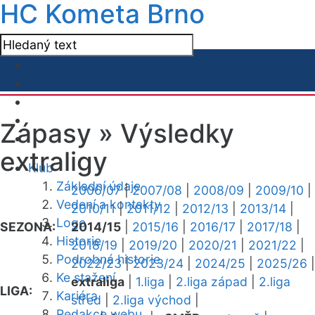
HC Kometa Brno
Zápasy »
Výsledky
extraligy
Klub
Základní údaje
2006/07
|
2007/08
|
2008/09
|
2009/10
|
Vedení a kontakty
2010/11
|
2011/12
|
2012/13
|
2013/14
|
Logo
SEZONA:
2014/15
|
2015/16
|
2016/17
|
2017/18
|
Historie
2018/19
|
2019/20
|
2020/21
|
2021/22
|
Podrobná historie
2022/23
|
2023/24
|
2024/25
|
2025/26
|
Ke stažení
extraliga
|
1.liga
|
2.liga západ
|
2.liga
LIGA:
Kariéra
střed
|
2.liga východ
|
Redakce webu