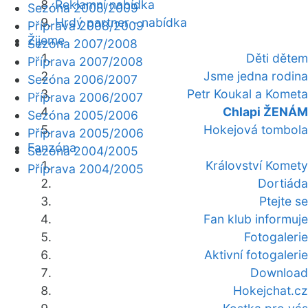
Reklamní nabídka
Sezóna 2008/2009
Hrdý partner - nabídka
Příprava 2008/2009
Žijeme
Sezóna 2007/2008
Děti dětem
Příprava 2007/2008
Jsme jedna rodina
Sezóna 2006/2007
Petr Koukal a Kometa
Příprava 2006/2007
Chlapi ŽENÁM
Sezóna 2005/2006
Hokejová tombola
Příprava 2005/2006
Fanzóna
Sezóna 2004/2005
Království Komety
Příprava 2004/2005
Dortiáda
Ptejte se
Fan klub informuje
Fotogalerie
Aktivní fotogalerie
Download
Hokejchat.cz