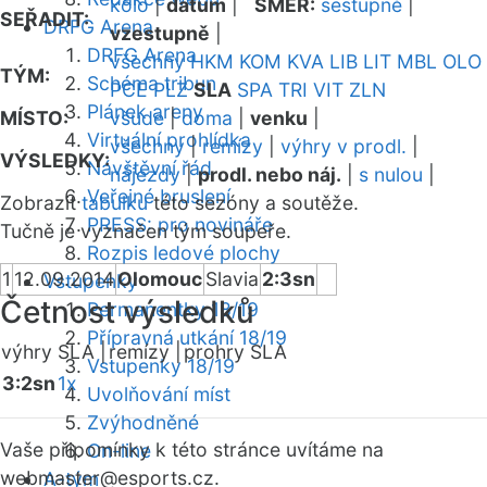
kolo
|
datum
|
SMĚR:
sestupně
|
SEŘADIT:
DRFG Arena
vzestupně
|
DRFG Arena
všechny
HKM
KOM
KVA
LIB
LIT
MBL
OLO
TÝM:
Schéma tribun
PCE
PLZ
SLA
SPA
TRI
VIT
ZLN
Plánek areny
MÍSTO:
všude
|
doma
|
venku
|
Virtuální prohlídka
všechny
|
remízy
|
výhry v prodl.
|
VÝSLEDKY:
Návštěvní řád
nájezdy
|
prodl. nebo náj.
|
s nulou
|
Veřejné bruslení
Zobrazit
tabulku
této sezóny a soutěže.
PRESS: pro novináře
Tučně je vyznačen tým soupeře.
Rozpis ledové plochy
1
12.09.2014
Olomouc
Slavia
2:3sn
Vstupenky
Četnost výsledků
Permanentky 18/19
Přípravná utkání 18/19
výhry SLA |
remízy |
prohry SLA
Vstupenky 18/19
3:2sn
1x
Uvolňování míst
Zvýhodněné
Vaše připomínky k této stránce uvítáme na
On-line
webmaster
@esports.cz.
A-tým