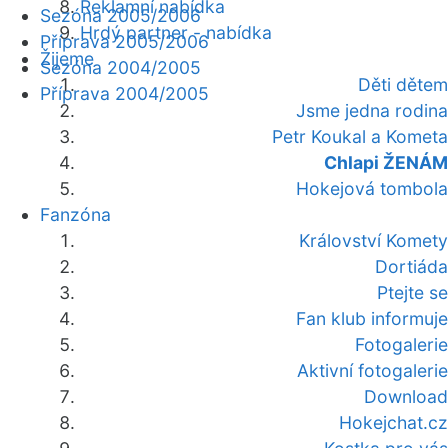
Reklamní nabídka
Sezóna 2005/2006
Hrdý partner - nabídka
Příprava 2005/2006
Žijeme
Sezóna 2004/2005
Děti dětem
Příprava 2004/2005
Jsme jedna rodina
Petr Koukal a Kometa
Chlapi ŽENÁM
Hokejová tombola
Fanzóna
Království Komety
Dortiáda
Ptejte se
Fan klub informuje
Fotogalerie
Aktivní fotogalerie
Download
Hokejchat.cz