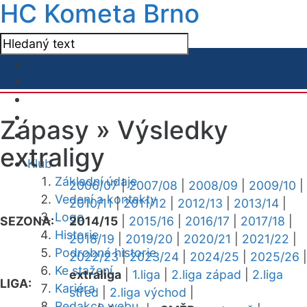
HC Kometa Brno
Zápasy »
Výsledky
extraligy
Klub
Základní údaje
2006/07
|
2007/08
|
2008/09
|
2009/10
|
Vedení a kontakty
2010/11
|
2011/12
|
2012/13
|
2013/14
|
Logo
SEZONA:
2014/15
|
2015/16
|
2016/17
|
2017/18
|
Historie
2018/19
|
2019/20
|
2020/21
|
2021/22
|
Podrobná historie
2022/23
|
2023/24
|
2024/25
|
2025/26
|
Ke stažení
extraliga
|
1.liga
|
2.liga západ
|
2.liga
LIGA:
Kariéra
střed
|
2.liga východ
|
Redakce webu