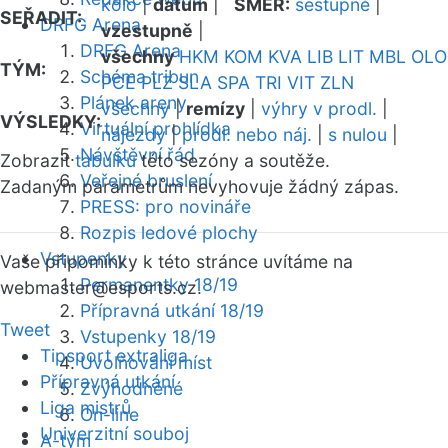
kolo
|
datum
|
SMĚR:
sestupně
|
SEŘADIT:
DRFG Arena
vzestupně
|
DRFG Arena
všechny
HKM
KOM
KVA
LIB
LIT
MBL
OLO
TÝM:
Schéma tribun
PCE
PLZ
SLA
SPA
TRI
VIT
ZLN
Plánek areny
všechny
|
remízy
|
výhry v prodl.
|
VÝSLEDKY:
Virtuální prohlídka
nájezdy
|
prodl. nebo náj.
|
s nulou
|
Návštěvní řád
Zobrazit
tabulku
této sezóny a soutěže.
Veřejné bruslení
Zadaným parametrům nevyhovuje žádný zápas.
PRESS: pro novináře
Rozpis ledové plochy
Vstupenky
Vaše připomínky k této stránce uvítáme na
Permanentky 18/19
webmaster
@esports.cz.
Přípravná utkání 18/19
Tweet
Vstupenky 18/19
Tipsport extraliga
Uvolňování míst
Přípravná utkání
Zvýhodněné
Liga mistrů
On-line
Univerzitní souboj
A-tým