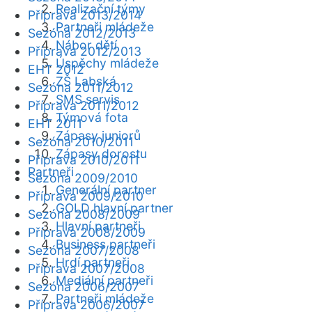
Realizační týmy
Příprava 2013/2014
Partneři mládeže
Sezóna 2012/2013
Nábor dětí
Příprava 2012/2013
Úspěchy mládeže
EHT 2012
ZŠ Labská
Sezóna 2011/2012
SMS servis
Příprava 2011/2012
Týmová fota
EHT 2011
Zápasy juniorů
Sezóna 2010/2011
Zápasy dorostu
Příprava 2010/2011
Partneři
Sezóna 2009/2010
Generální partner
Příprava 2009/2010
GOLD hlavní partner
Sezóna 2008/2009
Hlavní partneři
Příprava 2008/2009
Business partneři
Sezóna 2007/2008
Hrdí partneři
Příprava 2007/2008
Mediální partneři
Sezóna 2006/2007
Partneři mládeže
Příprava 2006/2007