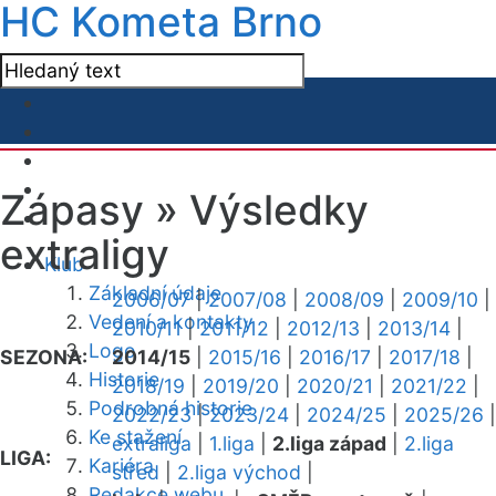
HC Kometa Brno
Zápasy »
Výsledky
extraligy
Klub
Základní údaje
2006/07
|
2007/08
|
2008/09
|
2009/10
|
Vedení a kontakty
2010/11
|
2011/12
|
2012/13
|
2013/14
|
Logo
SEZONA:
2014/15
|
2015/16
|
2016/17
|
2017/18
|
Historie
2018/19
|
2019/20
|
2020/21
|
2021/22
|
Podrobná historie
2022/23
|
2023/24
|
2024/25
|
2025/26
|
Ke stažení
extraliga
|
1.liga
|
2.liga západ
|
2.liga
LIGA:
Kariéra
střed
|
2.liga východ
|
Redakce webu