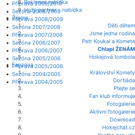
Reklamní nabídka
Příprava 2009/2010
Hrdý partner - nabídka
Sezóna 2008/2009
Žijeme
Příprava 2008/2009
Děti dětem
Sezóna 2007/2008
Jsme jedna rodina
Příprava 2007/2008
Petr Koukal a Kometa
Sezóna 2006/2007
Chlapi ŽENÁM
Příprava 2006/2007
Hokejová tombola
Sezóna 2005/2006
Fanzóna
Příprava 2005/2006
Království Komety
Sezóna 2004/2005
Dortiáda
Příprava 2004/2005
Ptejte se
Fan klub informuje
Fotogalerie
Aktivní fotogalerie
Download
Hokejchat.cz