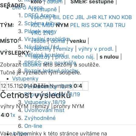
kolo
|
datum
|
SMĚR:
sestupně
|
SEŘADIT:
DRFG Arena
vzestupně
|
DRFG Arena
všechny
BIL
DEC
JBL
JHR
KLT
KNO
KOB
Schéma tribun
TÝM:
KOL
MBU
NYM
PEL
RIS
SOK
TAB
TRU
Plánek areny
VRC
ZNS
Virtuální prohlídka
MÍSTO:
všude
|
doma
|
venku
|
Návštěvní řád
všechny
|
remízy
|
výhry v prodl.
|
VÝSLEDKY:
Veřejné bruslení
nájezdy
|
prodl. nebo náj.
|
s nulou
|
PRESS: pro novináře
Zobrazit
tabulku
této sezóny a soutěže.
Rozpis ledové plochy
Tučně je vyznačen tým soupeře.
Vstupenky
12
15.11.2014
Děčín
Nymburk
0:4
Permanentky 18/19
Četnost výsledků
Přípravná utkání 18/19
Vstupenky 18/19
výhry NYM |
remízy |
prohry NYM
Uvolňování míst
4:0
1x
Zvýhodněné
On-line
Vaše připomínky k této stránce uvítáme na
A-tým