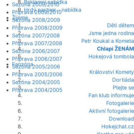
Reklamní nabídka
Sezóna 2009/2010
Hrdý partner - nabídka
Příprava 2009/2010
Žijeme
Sezóna 2008/2009
Děti dětem
Příprava 2008/2009
Jsme jedna rodina
Sezóna 2007/2008
Petr Koukal a Kometa
Příprava 2007/2008
Chlapi ŽENÁM
Sezóna 2006/2007
Hokejová tombola
Příprava 2006/2007
Fanzóna
Sezóna 2005/2006
Království Komety
Příprava 2005/2006
Dortiáda
Sezóna 2004/2005
Ptejte se
Příprava 2004/2005
Fan klub informuje
Fotogalerie
Aktivní fotogalerie
Download
Hokejchat.cz