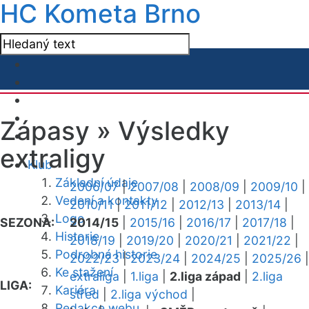
HC Kometa Brno
Zápasy »
Výsledky
extraligy
Klub
Základní údaje
2006/07
|
2007/08
|
2008/09
|
2009/10
|
Vedení a kontakty
2010/11
|
2011/12
|
2012/13
|
2013/14
|
Logo
SEZONA:
2014/15
|
2015/16
|
2016/17
|
2017/18
|
Historie
2018/19
|
2019/20
|
2020/21
|
2021/22
|
Podrobná historie
2022/23
|
2023/24
|
2024/25
|
2025/26
|
Ke stažení
extraliga
|
1.liga
|
2.liga západ
|
2.liga
LIGA:
Kariéra
střed
|
2.liga východ
|
Redakce webu