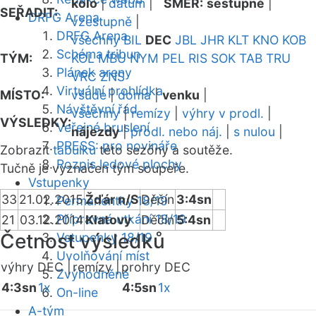
kolo
|
datum
|
SMĚR:
sestupně
|
SEŘADIT:
DRFG Arena
vzestupně
|
DRFG Arena
všechny
BIL
DEC
JBL
JHR
KLT
KNO
KOB
Schéma tribun
TÝM:
KOL
MBU
NYM
PEL
RIS
SOK
TAB
TRU
Plánek areny
VRC
ZNS
Virtuální prohlídka
MÍSTO:
všude
|
doma
|
venku
|
Návštěvní řád
všechny
|
remízy
|
výhry v prodl.
|
VÝSLEDKY:
Veřejné bruslení
nájezdy
|
prodl. nebo náj.
|
s nulou
|
PRESS: pro novináře
Zobrazit
tabulku
této sezóny a soutěže.
Rozpis ledové plochy
Tučně je vyznačen tým soupeře.
Vstupenky
33
21.02.2015
Žďár n/S
Děčín
3:4sn
Permanentky 18/19
Přípravná utkání 18/19
21
03.12.2014
Klatovy
Děčín
5:4sn
Četnost výsledků
Vstupenky 18/19
Uvolňování míst
výhry DEC |
remízy |
prohry DEC
Zvýhodněné
4:3sn
1x
4:5sn
1x
On-line
A-tým