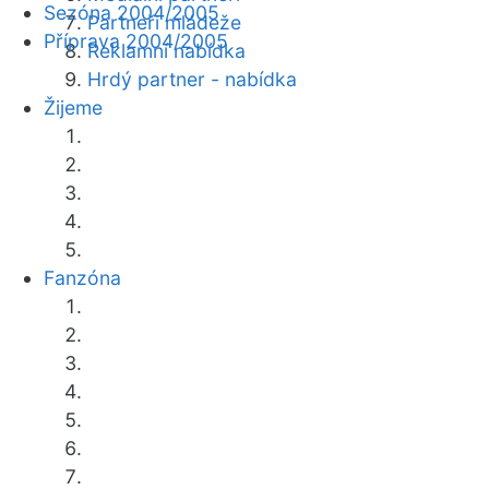
Sezóna 2004/2005
Partneři mládeže
Příprava 2004/2005
Reklamní nabídka
Hrdý partner - nabídka
Žijeme
Fanzóna