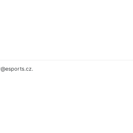
r
@esports.cz.