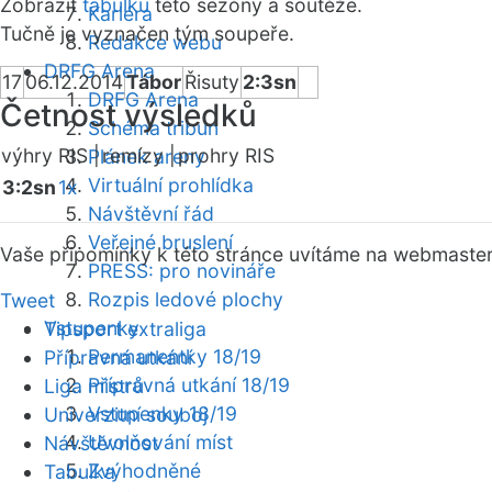
Zobrazit
tabulku
této sezóny a soutěže.
Kariéra
Tučně je vyznačen tým soupeře.
Redakce webu
DRFG Arena
17
06.12.2014
Tábor
Řisuty
2:3sn
DRFG Arena
Četnost výsledků
Schéma tribun
výhry RIS |
remízy |
prohry RIS
Plánek areny
Virtuální prohlídka
3:2sn
1x
Návštěvní řád
Veřejné bruslení
Vaše připomínky k této stránce uvítáme na webmaste
PRESS: pro novináře
Rozpis ledové plochy
Tweet
Vstupenky
Tipsport extraliga
Permanentky 18/19
Přípravná utkání
Přípravná utkání 18/19
Liga mistrů
Vstupenky 18/19
Univerzitní souboj
Uvolňování míst
Návštěvnost
Zvýhodněné
Tabulka