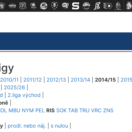
igy
2010/11
|
2011/12
|
2012/13
|
2013/14
|
2014/15
|
2015
|
2025/26
|
ed
|
2.liga východ
|
pně
|
KOL
MBU
NYM
PEL
RIS
SOK
TAB
TRU
VRC
ZNS
dy
|
prodl. nebo náj.
|
s nulou
|