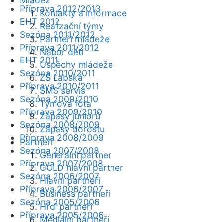
Mládež
Příprava 2012/2013
Kontakty a informace
EHT 2012
Realizační týmy
Sezóna 2011/2012
Partneři mládeže
Příprava 2011/2012
Nábor dětí
EHT 2011
Úspěchy mládeže
Sezóna 2010/2011
ZŠ Labská
Příprava 2010/2011
SMS servis
Sezóna 2009/2010
Týmová fota
Příprava 2009/2010
Zápasy juniorů
Sezóna 2008/2009
Zápasy dorostu
Příprava 2008/2009
Partneři
Sezóna 2007/2008
Generální partner
Příprava 2007/2008
GOLD hlavní partner
Sezóna 2006/2007
Hlavní partneři
Příprava 2006/2007
Business partneři
Sezóna 2005/2006
Hrdí partneři
Příprava 2005/2006
Mediální partneři