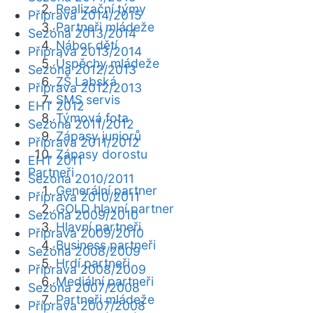
Realizační týmy
Příprava 2014/2015
Partneři mládeže
Sezóna 2013/2014
Nábor dětí
Příprava 2013/2014
Úspěchy mládeže
Sezóna 2012/2013
ZŠ Labská
Příprava 2012/2013
SMS servis
EHT 2012
Týmová fota
Sezóna 2011/2012
Zápasy juniorů
Příprava 2011/2012
Zápasy dorostu
EHT 2011
Partneři
Sezóna 2010/2011
Generální partner
Příprava 2010/2011
GOLD hlavní partner
Sezóna 2009/2010
Hlavní partneři
Příprava 2009/2010
Business partneři
Sezóna 2008/2009
Hrdí partneři
Příprava 2008/2009
Mediální partneři
Sezóna 2007/2008
Partneři mládeže
Příprava 2007/2008