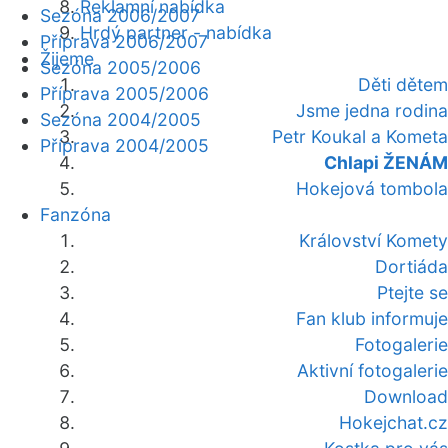
Reklamní nabídka
Sezóna 2006/2007
Hrdý partner - nabídka
Příprava 2006/2007
Žijeme
Sezóna 2005/2006
Děti dětem
Příprava 2005/2006
Jsme jedna rodina
Sezóna 2004/2005
Petr Koukal a Kometa
Příprava 2004/2005
Chlapi ŽENÁM
Hokejová tombola
Fanzóna
Království Komety
Dortiáda
Ptejte se
Fan klub informuje
Fotogalerie
Aktivní fotogalerie
Download
Hokejchat.cz