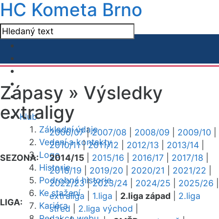
HC Kometa Brno
Zápasy »
Výsledky
extraligy
Klub
Základní údaje
2006/07
|
2007/08
|
2008/09
|
2009/10
|
Vedení a kontakty
2010/11
|
2011/12
|
2012/13
|
2013/14
|
Logo
SEZONA:
2014/15
|
2015/16
|
2016/17
|
2017/18
|
Historie
2018/19
|
2019/20
|
2020/21
|
2021/22
|
Podrobná historie
2022/23
|
2023/24
|
2024/25
|
2025/26
|
Ke stažení
extraliga
|
1.liga
|
2.liga západ
|
2.liga
LIGA:
Kariéra
střed
|
2.liga východ
|
Redakce webu