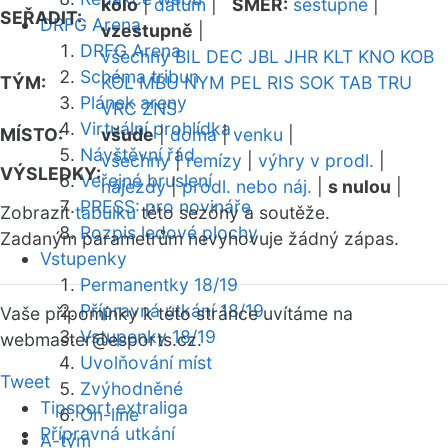
kolo
|
datum
|
SMĚR:
sestupně
|
SEŘADIT:
DRFG Arena
vzestupně
|
DRFG Arena
všechny
BIL
DEC
JBL
JHR
KLT
KNO
KOB
Schéma tribun
TÝM:
KOL
MBU
NYM
PEL
RIS
SOK
TAB
TRU
Plánek areny
VRC
ZNS
Virtuální prohlídka
MÍSTO:
všude
|
doma
|
venku
|
Návštěvní řád
všechny
|
remízy
|
výhry v prodl.
|
VÝSLEDKY:
Veřejné bruslení
nájezdy
|
prodl. nebo náj.
|
s nulou
|
PRESS: pro novináře
Zobrazit
tabulku
této sezóny a soutěže.
Rozpis ledové plochy
Zadaným parametrům nevyhovuje žádný zápas.
Vstupenky
Permanentky 18/19
Přípravná utkání 18/19
Vaše připomínky k této stránce uvítáme na
Vstupenky 18/19
webmaster
@esports.cz.
Uvolňování míst
Tweet
Zvýhodněné
Tipsport extraliga
On-line
Přípravná utkání
A-tým