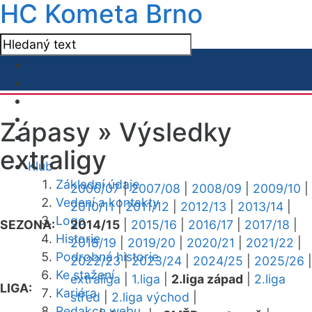
HC Kometa Brno
Zápasy »
Výsledky
extraligy
Klub
Základní údaje
2006/07
|
2007/08
|
2008/09
|
2009/10
|
Vedení a kontakty
2010/11
|
2011/12
|
2012/13
|
2013/14
|
Logo
SEZONA:
2014/15
|
2015/16
|
2016/17
|
2017/18
|
Historie
2018/19
|
2019/20
|
2020/21
|
2021/22
|
Podrobná historie
2022/23
|
2023/24
|
2024/25
|
2025/26
|
Ke stažení
extraliga
|
1.liga
|
2.liga západ
|
2.liga
LIGA:
Kariéra
střed
|
2.liga východ
|
Redakce webu