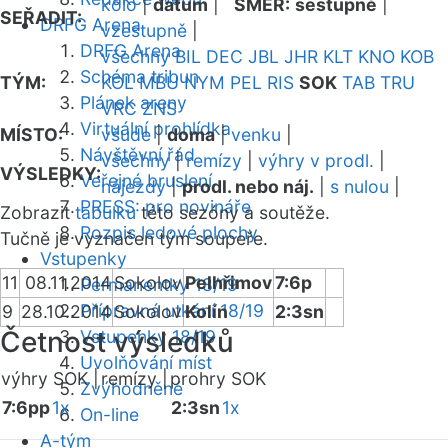
kolo
|
datum
|
SMĚR:
sestupně
|
SEŘADIT:
DRFG Arena
vzestupně
|
DRFG Arena
všechny
BIL
DEC
JBL
JHR
KLT
KNO
KOB
Schéma tribun
TÝM:
KOL
MBU
NYM
PEL
RIS
SOK
TAB
TRU
Plánek areny
VRC
ZNS
Virtuální prohlídka
MÍSTO:
všude
|
doma
|
venku
|
Návštěvní řád
všechny
|
remízy
|
výhry v prodl.
|
VÝSLEDKY:
Veřejné bruslení
nájezdy
|
prodl. nebo náj.
|
s nulou
|
PRESS: pro novináře
Zobrazit
tabulku
této sezóny a soutěže.
Rozpis ledové plochy
Tučně je vyznačen tým soupeře.
Vstupenky
11
08.11.2014
Sokolov
Pelhřimov
7:6p
Permanentky 18/19
Přípravná utkání 18/19
9
28.10.2014
Sokolov
Kolín
2:3sn
Četnost výsledků
Vstupenky 18/19
Uvolňování míst
výhry SOK |
remízy |
prohry SOK
Zvýhodněné
7:6pp
1x
2:3sn
1x
On-line
A-tým