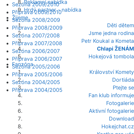
Reklamní nabídka
Sezóna 2009/2010
Hrdý partner - nabídka
Příprava 2009/2010
Žijeme
Sezóna 2008/2009
Děti dětem
Příprava 2008/2009
Jsme jedna rodina
Sezóna 2007/2008
Petr Koukal a Kometa
Příprava 2007/2008
Chlapi ŽENÁM
Sezóna 2006/2007
Hokejová tombola
Příprava 2006/2007
Fanzóna
Sezóna 2005/2006
Království Komety
Příprava 2005/2006
Dortiáda
Sezóna 2004/2005
Ptejte se
Příprava 2004/2005
Fan klub informuje
Fotogalerie
Aktivní fotogalerie
Download
Hokejchat.cz