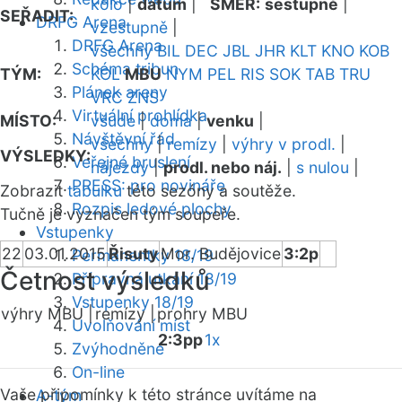
kolo
|
datum
|
SMĚR:
sestupně
|
SEŘADIT:
DRFG Arena
vzestupně
|
DRFG Arena
všechny
BIL
DEC
JBL
JHR
KLT
KNO
KOB
Schéma tribun
TÝM:
KOL
MBU
NYM
PEL
RIS
SOK
TAB
TRU
Plánek areny
VRC
ZNS
Virtuální prohlídka
MÍSTO:
všude
|
doma
|
venku
|
Návštěvní řád
všechny
|
remízy
|
výhry v prodl.
|
VÝSLEDKY:
Veřejné bruslení
nájezdy
|
prodl. nebo náj.
|
s nulou
|
PRESS: pro novináře
Zobrazit
tabulku
této sezóny a soutěže.
Rozpis ledové plochy
Tučně je vyznačen tým soupeře.
Vstupenky
22
03.01.2015
Řisuty
Mor. Budějovice
3:2p
Permanentky 18/19
Četnost výsledků
Přípravná utkání 18/19
Vstupenky 18/19
výhry MBU |
remízy |
prohry MBU
Uvolňování míst
2:3pp
1x
Zvýhodněné
On-line
Vaše připomínky k této stránce uvítáme na
A-tým