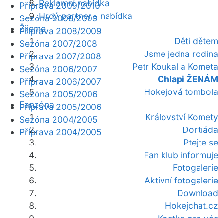
Reklamní nabídka
Příprava 2009/2010
Hrdý partner - nabídka
Sezóna 2008/2009
Žijeme
Příprava 2008/2009
Děti dětem
Sezóna 2007/2008
Jsme jedna rodina
Příprava 2007/2008
Petr Koukal a Kometa
Sezóna 2006/2007
Chlapi ŽENÁM
Příprava 2006/2007
Hokejová tombola
Sezóna 2005/2006
Fanzóna
Příprava 2005/2006
Království Komety
Sezóna 2004/2005
Dortiáda
Příprava 2004/2005
Ptejte se
Fan klub informuje
Fotogalerie
Aktivní fotogalerie
Download
Hokejchat.cz