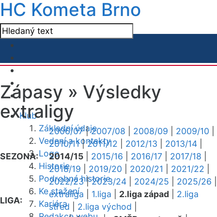
HC Kometa Brno
Zápasy »
Výsledky
extraligy
Klub
Základní údaje
2006/07
|
2007/08
|
2008/09
|
2009/10
|
Vedení a kontakty
2010/11
|
2011/12
|
2012/13
|
2013/14
|
Logo
SEZONA:
2014/15
|
2015/16
|
2016/17
|
2017/18
|
Historie
2018/19
|
2019/20
|
2020/21
|
2021/22
|
Podrobná historie
2022/23
|
2023/24
|
2024/25
|
2025/26
|
Ke stažení
extraliga
|
1.liga
|
2.liga západ
|
2.liga
LIGA:
Kariéra
střed
|
2.liga východ
|
Redakce webu