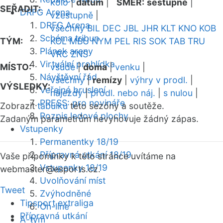
kolo
|
datum
|
SMĚR:
sestupně
|
SEŘADIT:
DRFG Arena
vzestupně
|
DRFG Arena
všechny
BIL
DEC
JBL
JHR
KLT
KNO
KOB
Schéma tribun
TÝM:
KOL
MBU
NYM
PEL
RIS
SOK
TAB
TRU
Plánek areny
VRC
ZNS
Virtuální prohlídka
MÍSTO:
všude
|
doma
|
venku
|
Návštěvní řád
všechny
|
remízy
|
výhry v prodl.
|
VÝSLEDKY:
Veřejné bruslení
nájezdy
|
prodl. nebo náj.
|
s nulou
|
PRESS: pro novináře
Zobrazit
tabulku
této sezóny a soutěže.
Rozpis ledové plochy
Zadaným parametrům nevyhovuje žádný zápas.
Vstupenky
Permanentky 18/19
Přípravná utkání 18/19
Vaše připomínky k této stránce uvítáme na
Vstupenky 18/19
webmaster
@esports.cz.
Uvolňování míst
Tweet
Zvýhodněné
Tipsport extraliga
On-line
Přípravná utkání
A-tým