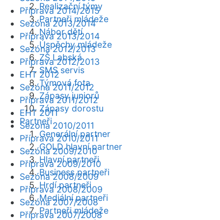
Realizační týmy
Příprava 2014/2015
Partneři mládeže
Sezóna 2013/2014
Nábor dětí
Příprava 2013/2014
Úspěchy mládeže
Sezóna 2012/2013
ZŠ Labská
Příprava 2012/2013
SMS servis
EHT 2012
Týmová fota
Sezóna 2011/2012
Zápasy juniorů
Příprava 2011/2012
Zápasy dorostu
EHT 2011
Partneři
Sezóna 2010/2011
Generální partner
Příprava 2010/2011
GOLD hlavní partner
Sezóna 2009/2010
Hlavní partneři
Příprava 2009/2010
Business partneři
Sezóna 2008/2009
Hrdí partneři
Příprava 2008/2009
Mediální partneři
Sezóna 2007/2008
Partneři mládeže
Příprava 2007/2008