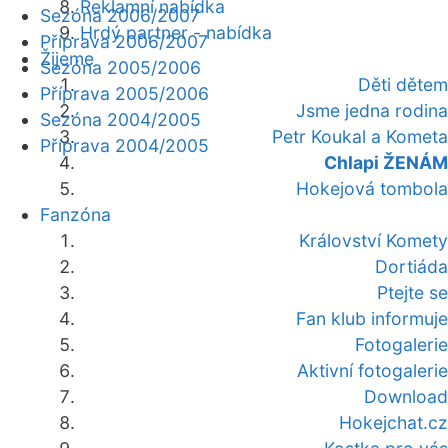
Reklamní nabídka
Sezóna 2006/2007
Hrdý partner - nabídka
Příprava 2006/2007
Žijeme
Sezóna 2005/2006
Děti dětem
Příprava 2005/2006
Jsme jedna rodina
Sezóna 2004/2005
Petr Koukal a Kometa
Příprava 2004/2005
Chlapi ŽENÁM
Hokejová tombola
Fanzóna
Království Komety
Dortiáda
Ptejte se
Fan klub informuje
Fotogalerie
Aktivní fotogalerie
Download
Hokejchat.cz