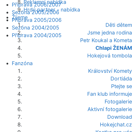
Reklamní nabídka
Příprava 2006/2007
Hrdý partner - nabídka
Sezóna 2005/2006
Žijeme
Příprava 2005/2006
Děti dětem
Sezóna 2004/2005
Jsme jedna rodina
Příprava 2004/2005
Petr Koukal a Kometa
Chlapi ŽENÁM
Hokejová tombola
Fanzóna
Království Komety
Dortiáda
Ptejte se
Fan klub informuje
Fotogalerie
Aktivní fotogalerie
Download
Hokejchat.cz