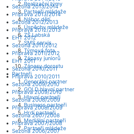
Realizační týmy
Sezóna 2013/2014
Partneři mládeže
Příprava 2013/2014
Nábor dětí
Sezóna 2012/2013
Úspěchy mládeže
Příprava 2012/2013
ZŠ Labská
EHT 2012
SMS servis
Sezóna 2011/2012
Týmová fota
Příprava 2011/2012
Zápasy juniorů
EHT 2011
Zápasy dorostu
Sezóna 2010/2011
Partneři
Příprava 2010/2011
Generální partner
Sezóna 2009/2010
GOLD hlavní partner
Příprava 2009/2010
Hlavní partneři
Sezóna 2008/2009
Business partneři
Příprava 2008/2009
Hrdí partneři
Sezóna 2007/2008
Mediální partneři
Příprava 2007/2008
Partneři mládeže
Sezóna 2006/2007