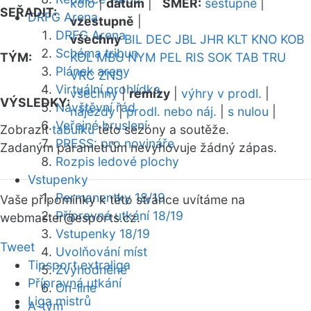
kolo
|
datum
|
SMĚR:
sestupně
|
SEŘADIT:
DRFG Arena
vzestupně
|
DRFG Arena
všechny
BIL
DEC
JBL
JHR
KLT
KNO
KOB
Schéma tribun
TÝM:
KOL
MBU
NYM
PEL
RIS
SOK
TAB
TRU
Plánek areny
VRC
ZNS
Virtuální prohlídka
všechny
|
remízy
|
výhry v prodl.
|
VÝSLEDKY:
Návštěvní řád
nájezdy
|
prodl. nebo náj.
|
s nulou
|
Veřejné bruslení
Zobrazit
tabulku
této sezóny a soutěže.
PRESS: pro novináře
Zadaným parametrům nevyhovuje žádný zápas.
Rozpis ledové plochy
Vstupenky
Permanentky 18/19
Vaše připomínky k této stránce uvítáme na
Přípravná utkání 18/19
webmaster
@esports.cz.
Vstupenky 18/19
Tweet
Uvolňování míst
Tipsport extraliga
Zvýhodněné
Přípravná utkání
On-line
Liga mistrů
A-tým