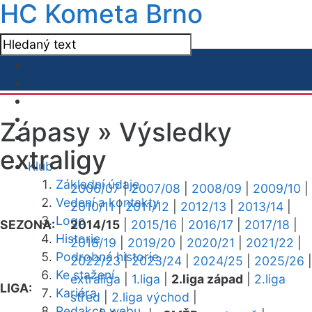
HC Kometa Brno
Zápasy »
Výsledky
extraligy
Klub
Základní údaje
2006/07
|
2007/08
|
2008/09
|
2009/10
|
Vedení a kontakty
2010/11
|
2011/12
|
2012/13
|
2013/14
|
Logo
SEZONA:
2014/15
|
2015/16
|
2016/17
|
2017/18
|
Historie
2018/19
|
2019/20
|
2020/21
|
2021/22
|
Podrobná historie
2022/23
|
2023/24
|
2024/25
|
2025/26
|
Ke stažení
extraliga
|
1.liga
|
2.liga západ
|
2.liga
LIGA:
Kariéra
střed
|
2.liga východ
|
Redakce webu