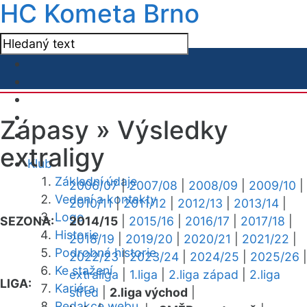
HC Kometa Brno
Zápasy »
Výsledky
extraligy
Klub
Základní údaje
2006/07
|
2007/08
|
2008/09
|
2009/10
|
Vedení a kontakty
2010/11
|
2011/12
|
2012/13
|
2013/14
|
Logo
SEZONA:
2014/15
|
2015/16
|
2016/17
|
2017/18
|
Historie
2018/19
|
2019/20
|
2020/21
|
2021/22
|
Podrobná historie
2022/23
|
2023/24
|
2024/25
|
2025/26
|
Ke stažení
extraliga
|
1.liga
|
2.liga západ
|
2.liga
LIGA:
Kariéra
střed
|
2.liga východ
|
Redakce webu