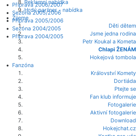
Reklamní nabídka
Příprava 2006/2007
Hrdý partner - nabídka
Sezóna 2005/2006
Žijeme
Příprava 2005/2006
Děti dětem
Sezóna 2004/2005
Jsme jedna rodina
Příprava 2004/2005
Petr Koukal a Kometa
Chlapi ŽENÁM
Hokejová tombola
Fanzóna
Království Komety
Dortiáda
Ptejte se
Fan klub informuje
Fotogalerie
Aktivní fotogalerie
Download
Hokejchat.cz