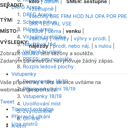
kolo
|
datum
|
SMĚR:
sestupně
|
SEŘADIT:
DRFG Arena
vzestupně
|
DRFG Arena
všechny
BRE
FRM
HOD
NJI
OPA
POR
PRE
TÝM:
Schéma tribun
SKK
TEC
VAL
VSE
Plánek areny
MÍSTO:
všude
|
doma
|
venku
|
Virtuální prohlídka
všechny
|
remízy
|
výhry v prodl.
|
VÝSLEDKY:
Návštěvní řád
nájezdy
|
prodl. nebo náj.
|
s nulou
|
Veřejné bruslení
Zobrazit
tabulku
této sezóny a soutěže.
PRESS: pro novináře
Zadaným parametrům nevyhovuje žádný zápas.
Rozpis ledové plochy
Vstupenky
Permanentky 18/19
Vaše připomínky k této stránce uvítáme na
Přípravná utkání 18/19
webmaster
@esports.cz.
Vstupenky 18/19
Tweet
Uvolňování míst
Tipsport extraliga
Zvýhodněné
Přípravná utkání
On-line
Liga mistrů
A-tým