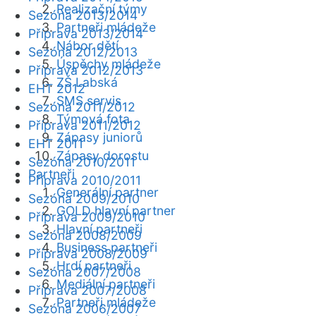
Realizační týmy
Sezóna 2013/2014
Partneři mládeže
Příprava 2013/2014
Nábor dětí
Sezóna 2012/2013
Úspěchy mládeže
Příprava 2012/2013
ZŠ Labská
EHT 2012
SMS servis
Sezóna 2011/2012
Týmová fota
Příprava 2011/2012
Zápasy juniorů
EHT 2011
Zápasy dorostu
Sezóna 2010/2011
Partneři
Příprava 2010/2011
Generální partner
Sezóna 2009/2010
GOLD hlavní partner
Příprava 2009/2010
Hlavní partneři
Sezóna 2008/2009
Business partneři
Příprava 2008/2009
Hrdí partneři
Sezóna 2007/2008
Mediální partneři
Příprava 2007/2008
Partneři mládeže
Sezóna 2006/2007