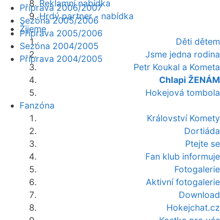
Reklamní nabídka
Příprava 2006/2007
Hrdý partner - nabídka
Sezóna 2005/2006
Žijeme
Příprava 2005/2006
Děti dětem
Sezóna 2004/2005
Jsme jedna rodina
Příprava 2004/2005
Petr Koukal a Kometa
Chlapi ŽENÁM
Hokejová tombola
Fanzóna
Království Komety
Dortiáda
Ptejte se
Fan klub informuje
Fotogalerie
Aktivní fotogalerie
Download
Hokejchat.cz