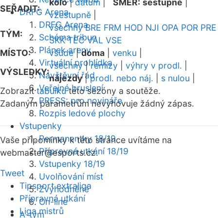
kolo
|
datum
|
SMĚR:
sestupně
|
SEŘADIT:
DRFG Arena
vzestupně
|
DRFG Arena
všechny
BRE
FRM
HOD
NJI
OPA
POR
PRE
TÝM:
Schéma tribun
SKK
TEC
VAL
VSE
Plánek areny
MÍSTO:
všude
|
doma
|
venku
|
Virtuální prohlídka
všechny
|
remízy
|
výhry v prodl.
|
VÝSLEDKY:
Návštěvní řád
nájezdy
|
prodl. nebo náj.
|
s nulou
|
Veřejné bruslení
Zobrazit
tabulku
této sezóny a soutěže.
PRESS: pro novináře
Zadaným parametrům nevyhovuje žádný zápas.
Rozpis ledové plochy
Vstupenky
Permanentky 18/19
Vaše připomínky k této stránce uvítáme na
Přípravná utkání 18/19
webmaster
@esports.cz.
Vstupenky 18/19
Tweet
Uvolňování míst
Tipsport extraliga
Zvýhodněné
Přípravná utkání
On-line
Liga mistrů
A-tým