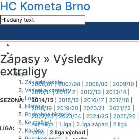
HC Kometa Brno
Zápasy »
Výsledky
extraligy
Klub
Základní údaje
2006/07
|
2007/08
|
2008/09
|
2009/10
|
Vedení a kontakty
2010/11
|
2011/12
|
2012/13
|
2013/14
|
Logo
SEZONA:
2014/15
|
2015/16
|
2016/17
|
2017/18
|
Historie
2018/19
|
2019/20
|
2020/21
|
2021/22
|
Podrobná historie
2022/23
|
2023/24
|
2024/25
|
2025/26
|
Ke stažení
extraliga
|
1.liga
|
2.liga západ
|
2.liga
LIGA:
Kariéra
střed
|
2.liga východ
|
Redakce webu