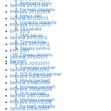
Realizační týmy
Sezóna 2013/2014
Partneři mládeže
Příprava 2013/2014
Nábor dětí
Sezóna 2012/2013
Úspěchy mládeže
Příprava 2012/2013
ZŠ Labská
EHT 2012
SMS servis
Sezóna 2011/2012
Týmová fota
Příprava 2011/2012
Zápasy juniorů
EHT 2011
Zápasy dorostu
Sezóna 2010/2011
Partneři
Příprava 2010/2011
Generální partner
Sezóna 2009/2010
GOLD hlavní partner
Příprava 2009/2010
Hlavní partneři
Sezóna 2008/2009
Business partneři
Příprava 2008/2009
Hrdí partneři
Sezóna 2007/2008
Mediální partneři
Příprava 2007/2008
Partneři mládeže
Sezóna 2006/2007