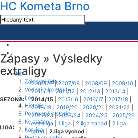
HC Kometa Brno
Zápasy »
Výsledky
extraligy
Klub
Základní údaje
2006/07
|
2007/08
|
2008/09
|
2009/10
|
Vedení a kontakty
2010/11
|
2011/12
|
2012/13
|
2013/14
|
Logo
SEZONA:
2014/15
|
2015/16
|
2016/17
|
2017/18
|
Historie
2018/19
|
2019/20
|
2020/21
|
2021/22
|
Podrobná historie
2022/23
|
2023/24
|
2024/25
|
2025/26
|
Ke stažení
extraliga
|
1.liga
|
2.liga západ
|
2.liga
LIGA:
Kariéra
střed
|
2.liga východ
|
Redakce webu