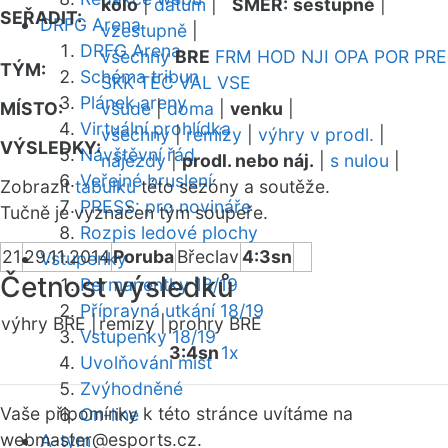
kolo
|
datum
|
SMĚR:
sestupně
|
SEŘADIT:
DRFG Arena
vzestupně
|
DRFG Arena
všechny
BRE
FRM
HOD
NJI
OPA
POR
PRE
TÝM:
Schéma tribun
SKK
TEC
VAL
VSE
Plánek areny
MÍSTO:
všude
|
doma
|
venku
|
Virtuální prohlídka
všechny
|
remízy
|
výhry v prodl.
|
VÝSLEDKY:
Návštěvní řád
nájezdy
|
prodl. nebo náj.
|
s nulou
|
Veřejné bruslení
Zobrazit
tabulku
této sezóny a soutěže.
PRESS: pro novináře
Tučně je vyznačen tým soupeře.
Rozpis ledové plochy
21
29.11.2014
Poruba
Břeclav
4:3sn
Vstupenky
Četnost výsledků
Permanentky 18/19
Přípravná utkání 18/19
výhry BRE |
remízy |
prohry BRE
Vstupenky 18/19
3:4sn
1x
Uvolňování míst
Zvýhodněné
Vaše připomínky k této stránce uvítáme na
On-line
webmaster
@esports.cz.
A-tým