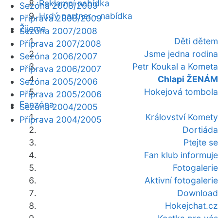
Reklamní nabídka
Sezóna 2008/2009
Hrdý partner - nabídka
Příprava 2008/2009
Žijeme
Sezóna 2007/2008
Děti dětem
Příprava 2007/2008
Jsme jedna rodina
Sezóna 2006/2007
Petr Koukal a Kometa
Příprava 2006/2007
Chlapi ŽENÁM
Sezóna 2005/2006
Hokejová tombola
Příprava 2005/2006
Fanzóna
Sezóna 2004/2005
Království Komety
Příprava 2004/2005
Dortiáda
Ptejte se
Fan klub informuje
Fotogalerie
Aktivní fotogalerie
Download
Hokejchat.cz