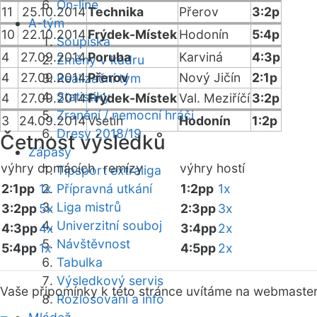
On-line
11
25.10.2014
Technika
Přerov
3:2p
A-tým
10
22.10.2014
Frýdek-Místek
Hodonín
5:4p
Soupiska
4
27.09.2014
Poruba
Karviná
4:3p
Změny v kádru
4
27.09.2014
Přerov
Nový Jičín
2:1p
Realizační tým
Statistiky
4
27.09.2014
Frýdek-Místek
Val. Meziříčí
3:2p
Zranění / nemocní hráči
3
24.09.2014
Vsetín
Hodonín
1:2p
Dresy 2018/19
Četnost výsledků
Zápasy
výhry domácích
remízy
výhry hostí
Tipsport extraliga
2:1pp
1x
Přípravná utkání
1:2pp
1x
Liga mistrů
3:2pp
5x
2:3pp
3x
Univerzitní souboj
4:3pp
4x
3:4pp
2x
Návštěvnost
5:4pp
1x
4:5pp
2x
Tabulka
Výsledkový servis
Vaše připomínky k této stránce uvítáme na webmaste
Rozlosování a info