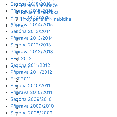
Sezóna 2015/2016
Partneři mládeže
Příprava 2015/2016
Reklamní nabídka
Sezóna 2014/2015
Hrdý partner - nabídka
Příprava 2014/2015
Žijeme
Sezóna 2013/2014
Příprava 2013/2014
Sezóna 2012/2013
Příprava 2012/2013
EHT 2012
Sezóna 2011/2012
Fanzóna
Příprava 2011/2012
EHT 2011
Sezóna 2010/2011
Příprava 2010/2011
Sezóna 2009/2010
Příprava 2009/2010
Sezóna 2008/2009