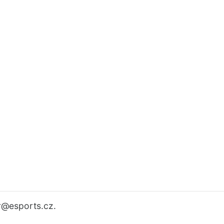
r
@esports.cz.