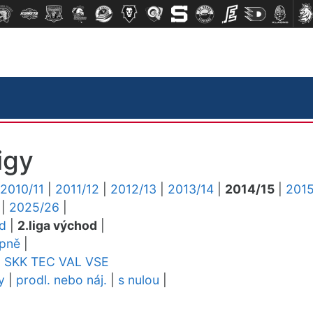
igy
2010/11
|
2011/12
|
2012/13
|
2013/14
|
2014/15
|
2015
|
2025/26
|
ed
|
2.liga východ
|
upně
|
E
SKK
TEC
VAL
VSE
y
|
prodl. nebo náj.
|
s nulou
|