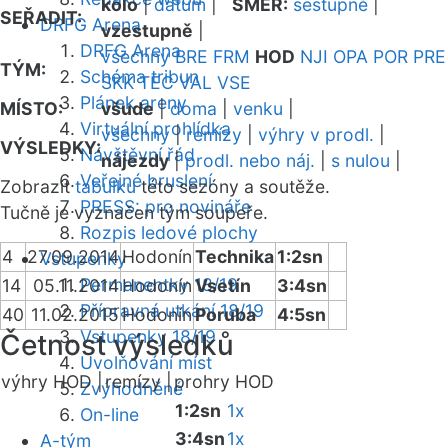
kolo
|
datum
|
SMĚR:
sestupně
|
SEŘADIT:
DRFG Arena
vzestupně
|
DRFG Arena
všechny
BRE
FRM
HOD
NJI
OPA
POR
PRE
TÝM:
Schéma tribun
SKK
TEC
VAL
VSE
Plánek areny
MÍSTO:
všude
|
doma
|
venku
|
Virtuální prohlídka
všechny
|
remízy
|
výhry v prodl.
|
VÝSLEDKY:
Návštěvní řád
nájezdy
|
prodl. nebo náj.
|
s nulou
|
Veřejné bruslení
Zobrazit
tabulku
této sezóny a soutěže.
PRESS: pro novináře
Tučně je vyznačen tým soupeře.
Rozpis ledové plochy
4
27.09.2014
Hodonín
Technika
1:2sn
Vstupenky
Permanentky 18/19
14
05.11.2014
Hodonín
Vsetín
3:4sn
Přípravná utkání 18/19
40
11.02.2015
Hodonín
Poruba
4:5sn
Vstupenky 18/19
Četnost výsledků
Uvolňování míst
výhry HOD |
remízy |
prohry HOD
Zvýhodněné
1:2sn
1x
On-line
3:4sn
1x
A-tým