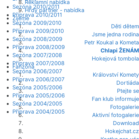
Reklamní nabídka
Sezóna 2010/2011
Hrdý partner - nabídka
Příprava 2010/2011
Žijeme
Sezóna 2009/2010
Děti dětem
Příprava 2009/2010
Jsme jedna rodina
Sezóna 2008/2009
Petr Koukal a Kometa
Příprava 2008/2009
Chlapi ŽENÁM
Sezóna 2007/2008
Hokejová tombola
Příprava 2007/2008
Fanzóna
Sezóna 2006/2007
Království Komety
Příprava 2006/2007
Dortiáda
Sezóna 2005/2006
Ptejte se
Příprava 2005/2006
Fan klub informuje
Sezóna 2004/2005
Fotogalerie
Příprava 2004/2005
Aktivní fotogalerie
Download
Hokejchat.cz