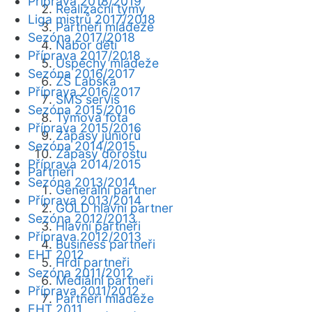
Příprava 2018/2019
Realizační týmy
Liga mistrů 2017/2018
Partneři mládeže
Sezóna 2017/2018
Nábor dětí
Příprava 2017/2018
Úspěchy mládeže
Sezóna 2016/2017
ZŠ Labská
Příprava 2016/2017
SMS servis
Sezóna 2015/2016
Týmová fota
Příprava 2015/2016
Zápasy juniorů
Sezóna 2014/2015
Zápasy dorostu
Příprava 2014/2015
Partneři
Sezóna 2013/2014
Generální partner
Příprava 2013/2014
GOLD hlavní partner
Sezóna 2012/2013
Hlavní partneři
Příprava 2012/2013
Business partneři
EHT 2012
Hrdí partneři
Sezóna 2011/2012
Mediální partneři
Příprava 2011/2012
Partneři mládeže
EHT 2011