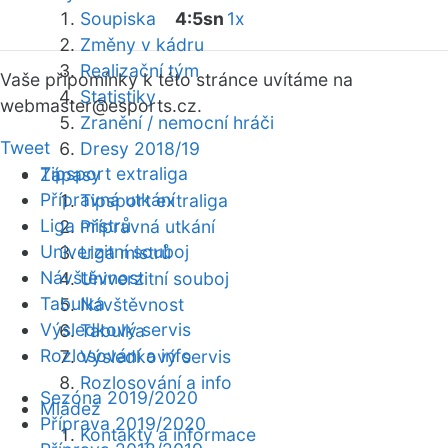
Soupiska
4:5sn
1x
Změny v kádru
Realizační tým
Vaše připomínky k této stránce uvítáme na
Statistiky
webmaster
@esports.cz.
Zranění / nemocní hráči
Tweet
Dresy 2018/19
Tipsport extraliga
Zápasy
Přípravná utkání
Tipsport extraliga
Liga mistrů
Přípravná utkání
Univerzitní souboj
Liga mistrů
Návštěvnost
Univerzitní souboj
Tabulka
Návštěvnost
Výsledkový servis
Tabulka
Rozlosování a info
Výsledkový servis
Rozlosování a info
Sezóna 2019/2020
Mládež
Příprava 2019/2020
Kontakty a informace