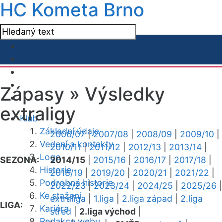
HC Kometa Brno
Zápasy »
Výsledky
extraligy
Klub
Základní údaje
2006/07
|
2007/08
|
2008/09
|
2009/10
|
Vedení a kontakty
2010/11
|
2011/12
|
2012/13
|
2013/14
|
Logo
SEZONA:
2014/15
|
2015/16
|
2016/17
|
2017/18
|
Historie
2018/19
|
2019/20
|
2020/21
|
2021/22
|
Podrobná historie
2022/23
|
2023/24
|
2024/25
|
2025/26
|
Ke stažení
extraliga
|
1.liga
|
2.liga západ
|
2.liga
LIGA:
Kariéra
střed
|
2.liga východ
|
Redakce webu