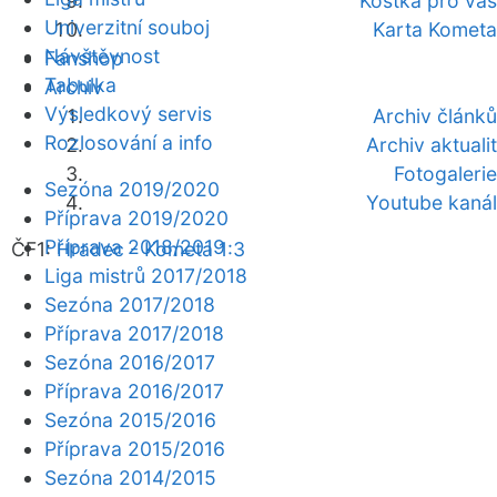
Kostka pro vás
Univerzitní souboj
Karta Kometa
Návštěvnost
Fanshop
Tabulka
Archiv
Výsledkový servis
Archiv článků
Rozlosování a info
Archiv aktualit
Fotogalerie
Sezóna 2019/2020
Youtube kanál
Příprava 2019/2020
Příprava 2018/2019
ČF1:
Hradec - Kometa 1:3
Liga mistrů 2017/2018
Sezóna 2017/2018
Příprava 2017/2018
Sezóna 2016/2017
Příprava 2016/2017
Sezóna 2015/2016
Příprava 2015/2016
Sezóna 2014/2015