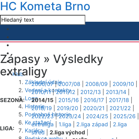
HC Kometa Brno
Zápasy »
Výsledky
extraligy
Klub
Základní údaje
2006/07
|
2007/08
|
2008/09
|
2009/10
|
Vedení a kontakty
2010/11
|
2011/12
|
2012/13
|
2013/14
|
Logo
SEZONA:
2014/15
|
2015/16
|
2016/17
|
2017/18
|
Historie
2018/19
|
2019/20
|
2020/21
|
2021/22
|
Podrobná historie
2022/23
|
2023/24
|
2024/25
|
2025/26
|
Ke stažení
extraliga
|
1.liga
|
2.liga západ
|
2.liga
LIGA:
Kariéra
střed
|
2.liga východ
|
Redakce webu