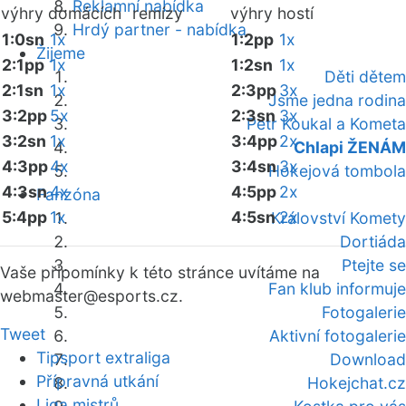
Reklamní nabídka
výhry domácích
remízy
výhry hostí
Hrdý partner - nabídka
1:0sn
1x
1:2pp
1x
Žijeme
2:1pp
1x
1:2sn
1x
Děti dětem
2:1sn
1x
2:3pp
3x
Jsme jedna rodina
3:2pp
5x
2:3sn
3x
Petr Koukal a Kometa
3:2sn
1x
3:4pp
2x
Chlapi ŽENÁM
4:3pp
4x
3:4sn
3x
Hokejová tombola
4:3sn
4x
4:5pp
2x
Fanzóna
5:4pp
1x
4:5sn
2x
Království Komety
Dortiáda
Ptejte se
Vaše připomínky k této stránce uvítáme na
Fan klub informuje
webmaster
@esports.cz.
Fotogalerie
Tweet
Aktivní fotogalerie
Tipsport extraliga
Download
Přípravná utkání
Hokejchat.cz
Liga mistrů