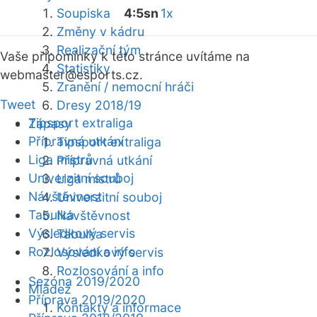
Soupiska
4:5sn
1x
Změny v kádru
Realizační tým
Vaše připomínky k této stránce uvítáme na
Statistiky
webmaster
@esports.cz.
Zranění / nemocní hráči
Tweet
Dresy 2018/19
Tipsport extraliga
Zápasy
Přípravná utkání
Tipsport extraliga
Liga mistrů
Přípravná utkání
Univerzitní souboj
Liga mistrů
Návštěvnost
Univerzitní souboj
Tabulka
Návštěvnost
Výsledkový servis
Tabulka
Rozlosování a info
Výsledkový servis
Rozlosování a info
Sezóna 2019/2020
Mládež
Příprava 2019/2020
Kontakty a informace