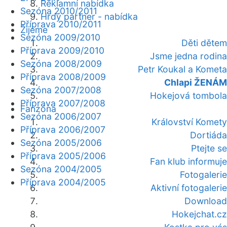
Reklamní nabídka
Sezóna 2010/2011
Hrdý partner - nabídka
Příprava 2010/2011
Žijeme
Sezóna 2009/2010
Děti dětem
Příprava 2009/2010
Jsme jedna rodina
Sezóna 2008/2009
Petr Koukal a Kometa
Příprava 2008/2009
Chlapi ŽENÁM
Sezóna 2007/2008
Hokejová tombola
Příprava 2007/2008
Fanzóna
Sezóna 2006/2007
Království Komety
Příprava 2006/2007
Dortiáda
Sezóna 2005/2006
Ptejte se
Příprava 2005/2006
Fan klub informuje
Sezóna 2004/2005
Fotogalerie
Příprava 2004/2005
Aktivní fotogalerie
Download
Hokejchat.cz