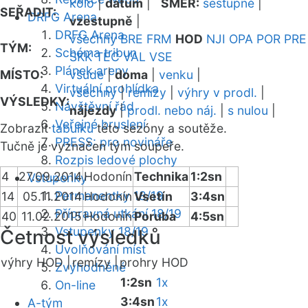
kolo
|
datum
|
SMĚR:
sestupně
|
SEŘADIT:
DRFG Arena
vzestupně
|
DRFG Arena
všechny
BRE
FRM
HOD
NJI
OPA
POR
PRE
TÝM:
Schéma tribun
SKK
TEC
VAL
VSE
Plánek areny
MÍSTO:
všude
|
doma
|
venku
|
Virtuální prohlídka
všechny
|
remízy
|
výhry v prodl.
|
VÝSLEDKY:
Návštěvní řád
nájezdy
|
prodl. nebo náj.
|
s nulou
|
Veřejné bruslení
Zobrazit
tabulku
této sezóny a soutěže.
PRESS: pro novináře
Tučně je vyznačen tým soupeře.
Rozpis ledové plochy
4
27.09.2014
Hodonín
Technika
1:2sn
Vstupenky
Permanentky 18/19
14
05.11.2014
Hodonín
Vsetín
3:4sn
Přípravná utkání 18/19
40
11.02.2015
Hodonín
Poruba
4:5sn
Vstupenky 18/19
Četnost výsledků
Uvolňování míst
výhry HOD |
remízy |
prohry HOD
Zvýhodněné
1:2sn
1x
On-line
3:4sn
1x
A-tým