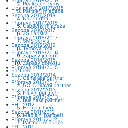
Příprava 2018/2019
Realizační týmy
Liga mistrů 2017/2018
Partneři mládeže
Sezóna 2017/2018
Nábor dětí
Příprava 2017/2018
Úspěchy mládeže
Sezóna 2016/2017
ZŠ Labská
Příprava 2016/2017
SMS servis
Sezóna 2015/2016
Týmová fota
Příprava 2015/2016
Zápasy juniorů
Sezóna 2014/2015
Zápasy dorostu
Příprava 2014/2015
Partneři
Sezóna 2013/2014
Generální partner
Příprava 2013/2014
GOLD hlavní partner
Sezóna 2012/2013
Hlavní partneři
Příprava 2012/2013
Business partneři
EHT 2012
Hrdí partneři
Sezóna 2011/2012
Mediální partneři
Příprava 2011/2012
Partneři mládeže
EHT 2011