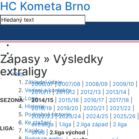
HC Kometa Brno
Zápasy »
Výsledky
extraligy
Klub
Základní údaje
2006/07
|
2007/08
|
2008/09
|
2009/10
|
Vedení a kontakty
2010/11
|
2011/12
|
2012/13
|
2013/14
|
Logo
SEZONA:
2014/15
|
2015/16
|
2016/17
|
2017/18
|
Historie
2018/19
|
2019/20
|
2020/21
|
2021/22
|
Podrobná historie
2022/23
|
2023/24
|
2024/25
|
2025/26
|
Ke stažení
extraliga
|
1.liga
|
2.liga západ
|
2.liga
LIGA:
Kariéra
střed
|
2.liga východ
|
Redakce webu