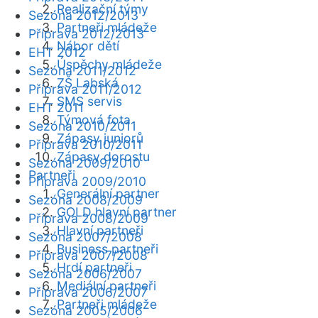
Realizační týmy
Sezóna 2012/2013
Partneři mládeže
Příprava 2012/2013
Nábor dětí
EHT 2012
Úspěchy mládeže
Sezóna 2011/2012
ZŠ Labská
Příprava 2011/2012
SMS servis
EHT 2011
Týmová fota
Sezóna 2010/2011
Zápasy juniorů
Příprava 2010/2011
Zápasy dorostu
Sezóna 2009/2010
Partneři
Příprava 2009/2010
Generální partner
Sezóna 2008/2009
GOLD hlavní partner
Příprava 2008/2009
Hlavní partneři
Sezóna 2007/2008
Business partneři
Příprava 2007/2008
Hrdí partneři
Sezóna 2006/2007
Mediální partneři
Příprava 2006/2007
Partneři mládeže
Sezóna 2005/2006