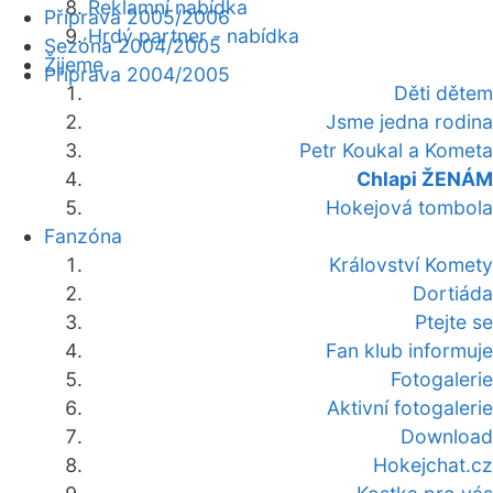
Reklamní nabídka
Příprava 2005/2006
Hrdý partner - nabídka
Sezóna 2004/2005
Žijeme
Příprava 2004/2005
Děti dětem
Jsme jedna rodina
Petr Koukal a Kometa
Chlapi ŽENÁM
Hokejová tombola
Fanzóna
Království Komety
Dortiáda
Ptejte se
Fan klub informuje
Fotogalerie
Aktivní fotogalerie
Download
Hokejchat.cz