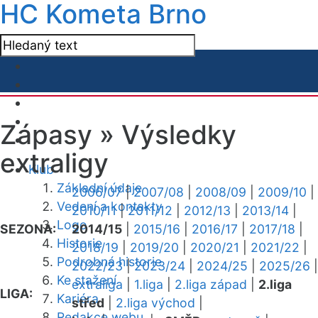
HC Kometa Brno
Zápasy »
Výsledky
extraligy
Klub
Základní údaje
2006/07
|
2007/08
|
2008/09
|
2009/10
|
Vedení a kontakty
2010/11
|
2011/12
|
2012/13
|
2013/14
|
Logo
SEZONA:
2014/15
|
2015/16
|
2016/17
|
2017/18
|
Historie
2018/19
|
2019/20
|
2020/21
|
2021/22
|
Podrobná historie
2022/23
|
2023/24
|
2024/25
|
2025/26
|
Ke stažení
extraliga
|
1.liga
|
2.liga západ
|
2.liga
LIGA:
Kariéra
střed
|
2.liga východ
|
Redakce webu