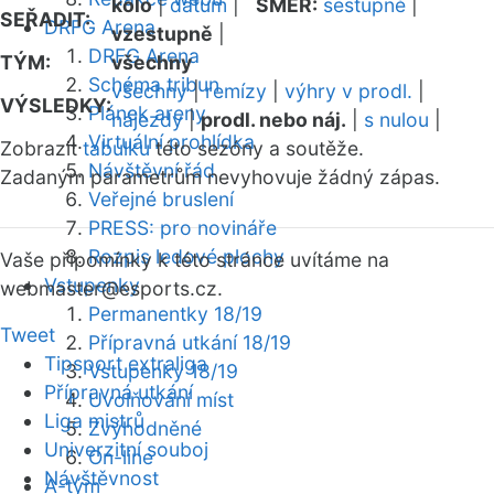
kolo
|
datum
|
SMĚR:
sestupně
|
SEŘADIT:
DRFG Arena
vzestupně
|
DRFG Arena
TÝM:
všechny
Schéma tribun
všechny
|
remízy
|
výhry v prodl.
|
VÝSLEDKY:
Plánek areny
nájezdy
|
prodl. nebo náj.
|
s nulou
|
Virtuální prohlídka
Zobrazit
tabulku
této sezóny a soutěže.
Návštěvní řád
Zadaným parametrům nevyhovuje žádný zápas.
Veřejné bruslení
PRESS: pro novináře
Rozpis ledové plochy
Vaše připomínky k této stránce uvítáme na
Vstupenky
webmaster
@esports.cz.
Permanentky 18/19
Tweet
Přípravná utkání 18/19
Tipsport extraliga
Vstupenky 18/19
Přípravná utkání
Uvolňování míst
Liga mistrů
Zvýhodněné
Univerzitní souboj
On-line
Návštěvnost
A-tým