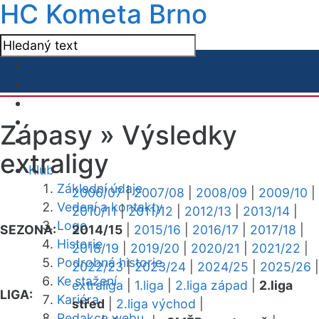
HC Kometa Brno
Zápasy »
Výsledky
extraligy
Klub
Základní údaje
2006/07
|
2007/08
|
2008/09
|
2009/10
|
Vedení a kontakty
2010/11
|
2011/12
|
2012/13
|
2013/14
|
Logo
SEZONA:
2014/15
|
2015/16
|
2016/17
|
2017/18
|
Historie
2018/19
|
2019/20
|
2020/21
|
2021/22
|
Podrobná historie
2022/23
|
2023/24
|
2024/25
|
2025/26
|
Ke stažení
extraliga
|
1.liga
|
2.liga západ
|
2.liga
LIGA:
Kariéra
střed
|
2.liga východ
|
Redakce webu