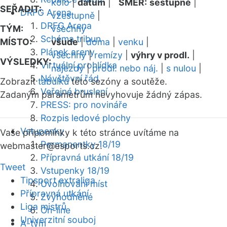
kolo
|
datum
|
SMĚR:
sestupně
|
SEŘADIT:
DRFG Arena
vzestupně
|
DRFG Arena
TÝM:
všechny
Schéma tribun
MÍSTO:
všude
|
doma
|
venku
|
Plánek areny
všechny
|
remízy
|
výhry v prodl.
|
VÝSLEDKY:
Virtuální prohlídka
nájezdy
|
prodl. nebo náj.
|
s nulou
|
Návštěvní řád
Zobrazit
tabulku
této sezóny a soutěže.
Veřejné bruslení
Zadaným parametrům nevyhovuje žádný zápas.
PRESS: pro novináře
Rozpis ledové plochy
Vstupenky
Vaše připomínky k této stránce uvítáme na
Permanentky 18/19
webmaster
@esports.cz.
Přípravná utkání 18/19
Tweet
Vstupenky 18/19
Tipsport extraliga
Uvolňování míst
Přípravná utkání
Zvýhodněné
Liga mistrů
On-line
Univerzitní souboj
A-tým