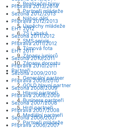
Realizační týmy
Příprava 2013/2014
Partneři mládeže
Sezóna 2012/2013
Nábor dětí
Příprava 2012/2013
Úspěchy mládeže
EHT 2012
ZŠ Labská
Sezóna 2011/2012
SMS servis
Příprava 2011/2012
Týmová fota
EHT 2011
Zápasy juniorů
Sezóna 2010/2011
Zápasy dorostu
Příprava 2010/2011
Partneři
Sezóna 2009/2010
Generální partner
Příprava 2009/2010
GOLD hlavní partner
Sezóna 2008/2009
Hlavní partneři
Příprava 2008/2009
Business partneři
Sezóna 2007/2008
Hrdí partneři
Příprava 2007/2008
Mediální partneři
Sezóna 2006/2007
Partneři mládeže
Příprava 2006/2007