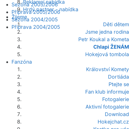
Reklamní nabídka
Sezóna 2005/2006
Hrdý partner - nabídka
Příprava 2005/2006
Žijeme
Sezóna 2004/2005
Děti dětem
Příprava 2004/2005
Jsme jedna rodina
Petr Koukal a Kometa
Chlapi ŽENÁM
Hokejová tombola
Fanzóna
Království Komety
Dortiáda
Ptejte se
Fan klub informuje
Fotogalerie
Aktivní fotogalerie
Download
Hokejchat.cz