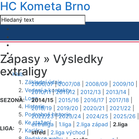
HC Kometa Brno
Zápasy »
Výsledky
extraligy
Klub
Základní údaje
2006/07
|
2007/08
|
2008/09
|
2009/10
|
Vedení a kontakty
2010/11
|
2011/12
|
2012/13
|
2013/14
|
Logo
SEZONA:
2014/15
|
2015/16
|
2016/17
|
2017/18
|
Historie
2018/19
|
2019/20
|
2020/21
|
2021/22
|
Podrobná historie
2022/23
|
2023/24
|
2024/25
|
2025/26
|
Ke stažení
extraliga
|
1.liga
|
2.liga západ
|
2.liga
LIGA:
Kariéra
střed
|
2.liga východ
|
Redakce webu