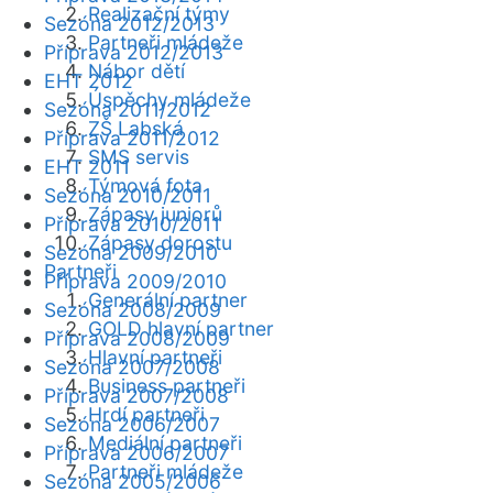
Realizační týmy
Sezóna 2012/2013
Partneři mládeže
Příprava 2012/2013
Nábor dětí
EHT 2012
Úspěchy mládeže
Sezóna 2011/2012
ZŠ Labská
Příprava 2011/2012
SMS servis
EHT 2011
Týmová fota
Sezóna 2010/2011
Zápasy juniorů
Příprava 2010/2011
Zápasy dorostu
Sezóna 2009/2010
Partneři
Příprava 2009/2010
Generální partner
Sezóna 2008/2009
GOLD hlavní partner
Příprava 2008/2009
Hlavní partneři
Sezóna 2007/2008
Business partneři
Příprava 2007/2008
Hrdí partneři
Sezóna 2006/2007
Mediální partneři
Příprava 2006/2007
Partneři mládeže
Sezóna 2005/2006