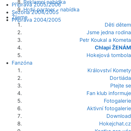
Reklamní nabídka
Příprava 2005/2006
Hrdý partner - nabídka
Sezóna 2004/2005
Žijeme
Příprava 2004/2005
Děti dětem
Jsme jedna rodina
Petr Koukal a Kometa
Chlapi ŽENÁM
Hokejová tombola
Fanzóna
Království Komety
Dortiáda
Ptejte se
Fan klub informuje
Fotogalerie
Aktivní fotogalerie
Download
Hokejchat.cz