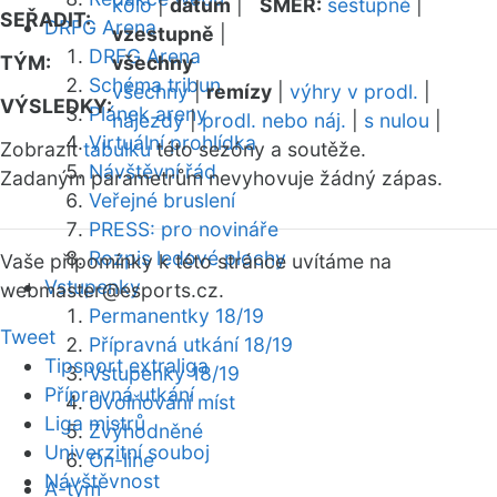
kolo
|
datum
|
SMĚR:
sestupně
|
SEŘADIT:
DRFG Arena
vzestupně
|
DRFG Arena
TÝM:
všechny
Schéma tribun
všechny
|
remízy
|
výhry v prodl.
|
VÝSLEDKY:
Plánek areny
nájezdy
|
prodl. nebo náj.
|
s nulou
|
Virtuální prohlídka
Zobrazit
tabulku
této sezóny a soutěže.
Návštěvní řád
Zadaným parametrům nevyhovuje žádný zápas.
Veřejné bruslení
PRESS: pro novináře
Rozpis ledové plochy
Vaše připomínky k této stránce uvítáme na
Vstupenky
webmaster
@esports.cz.
Permanentky 18/19
Tweet
Přípravná utkání 18/19
Tipsport extraliga
Vstupenky 18/19
Přípravná utkání
Uvolňování míst
Liga mistrů
Zvýhodněné
Univerzitní souboj
On-line
Návštěvnost
A-tým