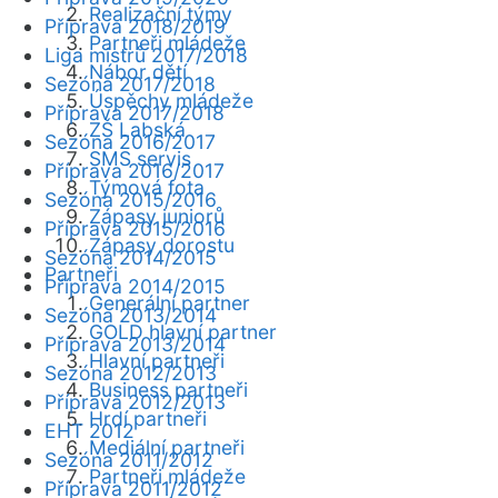
Realizační týmy
Příprava 2018/2019
Partneři mládeže
Liga mistrů 2017/2018
Nábor dětí
Sezóna 2017/2018
Úspěchy mládeže
Příprava 2017/2018
ZŠ Labská
Sezóna 2016/2017
SMS servis
Příprava 2016/2017
Týmová fota
Sezóna 2015/2016
Zápasy juniorů
Příprava 2015/2016
Zápasy dorostu
Sezóna 2014/2015
Partneři
Příprava 2014/2015
Generální partner
Sezóna 2013/2014
GOLD hlavní partner
Příprava 2013/2014
Hlavní partneři
Sezóna 2012/2013
Business partneři
Příprava 2012/2013
Hrdí partneři
EHT 2012
Mediální partneři
Sezóna 2011/2012
Partneři mládeže
Příprava 2011/2012