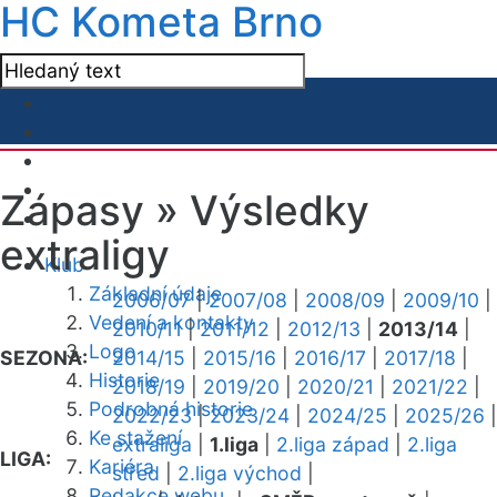
HC Kometa Brno
Zápasy »
Výsledky
extraligy
Klub
Základní údaje
2006/07
|
2007/08
|
2008/09
|
2009/10
|
Vedení a kontakty
2010/11
|
2011/12
|
2012/13
|
2013/14
|
Logo
SEZONA:
2014/15
|
2015/16
|
2016/17
|
2017/18
|
Historie
2018/19
|
2019/20
|
2020/21
|
2021/22
|
Podrobná historie
2022/23
|
2023/24
|
2024/25
|
2025/26
|
Ke stažení
extraliga
|
1.liga
|
2.liga západ
|
2.liga
LIGA:
Kariéra
střed
|
2.liga východ
|
Redakce webu