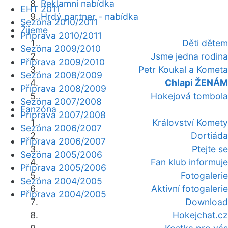
Reklamní nabídka
EHT 2011
Hrdý partner - nabídka
Sezóna 2010/2011
Žijeme
Příprava 2010/2011
Děti dětem
Sezóna 2009/2010
Jsme jedna rodina
Příprava 2009/2010
Petr Koukal a Kometa
Sezóna 2008/2009
Chlapi ŽENÁM
Příprava 2008/2009
Hokejová tombola
Sezóna 2007/2008
Fanzóna
Příprava 2007/2008
Království Komety
Sezóna 2006/2007
Dortiáda
Příprava 2006/2007
Ptejte se
Sezóna 2005/2006
Fan klub informuje
Příprava 2005/2006
Fotogalerie
Sezóna 2004/2005
Aktivní fotogalerie
Příprava 2004/2005
Download
Hokejchat.cz