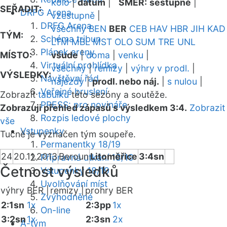
kolo
|
datum
|
SMĚR:
sestupně
|
SEŘADIT:
DRFG Arena
vzestupně
|
DRFG Arena
všechny
BEN
BER
CEB
HAV
HBR
JIH
KAD
TÝM:
Schéma tribun
LTM
MBL
MST
OLO
SUM
TRE
UNL
Plánek areny
MÍSTO:
všude
|
doma
|
venku
|
Virtuální prohlídka
všechny
|
remízy
|
výhry v prodl.
|
VÝSLEDKY:
Návštěvní řád
nájezdy
|
prodl. nebo náj.
|
s nulou
|
Veřejné bruslení
Zobrazit
tabulku
této sezóny a soutěže.
PRESS: pro novináře
Zobrazuji přehled zápasů s výsledkem 3:4.
Zobrazit
Rozpis ledové plochy
vše
Vstupenky
Tučně je vyznačen tým soupeře.
Permanentky 18/19
24
20.11.2013
Beroun
Litoměřice
3:4sn
Přípravná utkání 18/19
Četnost výsledků
Vstupenky 18/19
Uvolňování míst
výhry BER |
remízy |
prohry BER
Zvýhodněné
2:1sn
1x
2:3pp
1x
On-line
3:2sn
1x
2:3sn
2x
A-tým