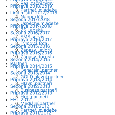
Realizační týmy
Příprava 2018/2019
Partneři mládeže
Liga mistrů 2017/2018
Nábor dětí
Sezóna 2017/2018
Úspěchy mládeže
Příprava 2017/2018
ZŠ Labská
Sezóna 2016/2017
SMS servis
Příprava 2016/2017
Týmová fota
Sezóna 2015/2016
Zápasy juniorů
Příprava 2015/2016
Zápasy dorostu
Sezóna 2014/2015
Partneři
Příprava 2014/2015
Generální partner
Sezóna 2013/2014
GOLD hlavní partner
Příprava 2013/2014
Hlavní partneři
Sezóna 2012/2013
Business partneři
Příprava 2012/2013
Hrdí partneři
EHT 2012
Mediální partneři
Sezóna 2011/2012
Partneři mládeže
Příprava 2011/2012