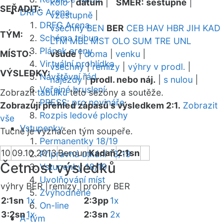
kolo
|
datum
|
SMĚR:
sestupně
|
SEŘADIT:
DRFG Arena
vzestupně
|
DRFG Arena
všechny
BEN
BER
CEB
HAV
HBR
JIH
KAD
TÝM:
Schéma tribun
LTM
MBL
MST
OLO
SUM
TRE
UNL
Plánek areny
MÍSTO:
všude
|
doma
|
venku
|
Virtuální prohlídka
všechny
|
remízy
|
výhry v prodl.
|
VÝSLEDKY:
Návštěvní řád
nájezdy
|
prodl. nebo náj.
|
s nulou
|
Veřejné bruslení
Zobrazit
tabulku
této sezóny a soutěže.
PRESS: pro novináře
Zobrazuji přehled zápasů s výsledkem 2:1.
Zobrazit
Rozpis ledové plochy
vše
Vstupenky
Tučně je vyznačen tým soupeře.
Permanentky 18/19
10
09.10.2013
Beroun
Kadaň
2:1sn
Přípravná utkání 18/19
Četnost výsledků
Vstupenky 18/19
Uvolňování míst
výhry BER |
remízy |
prohry BER
Zvýhodněné
2:1sn
1x
2:3pp
1x
On-line
3:2sn
1x
2:3sn
2x
A-tým