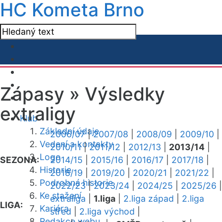
HC Kometa Brno
Zápasy »
Výsledky
extraligy
Klub
Základní údaje
2006/07
|
2007/08
|
2008/09
|
2009/10
|
Vedení a kontakty
2010/11
|
2011/12
|
2012/13
|
2013/14
|
Logo
SEZONA:
2014/15
|
2015/16
|
2016/17
|
2017/18
|
Historie
2018/19
|
2019/20
|
2020/21
|
2021/22
|
Podrobná historie
2022/23
|
2023/24
|
2024/25
|
2025/26
|
Ke stažení
extraliga
|
1.liga
|
2.liga západ
|
2.liga
LIGA:
Kariéra
střed
|
2.liga východ
|
Redakce webu