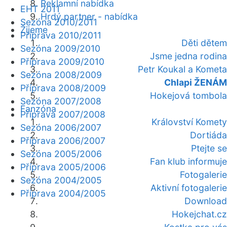
Reklamní nabídka
EHT 2011
Hrdý partner - nabídka
Sezóna 2010/2011
Žijeme
Příprava 2010/2011
Děti dětem
Sezóna 2009/2010
Jsme jedna rodina
Příprava 2009/2010
Petr Koukal a Kometa
Sezóna 2008/2009
Chlapi ŽENÁM
Příprava 2008/2009
Hokejová tombola
Sezóna 2007/2008
Fanzóna
Příprava 2007/2008
Království Komety
Sezóna 2006/2007
Dortiáda
Příprava 2006/2007
Ptejte se
Sezóna 2005/2006
Fan klub informuje
Příprava 2005/2006
Fotogalerie
Sezóna 2004/2005
Aktivní fotogalerie
Příprava 2004/2005
Download
Hokejchat.cz