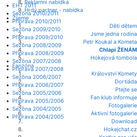
Reklamní nabídka
EHT 2011
Hrdý partner - nabídka
Sezóna 2010/2011
Žijeme
Příprava 2010/2011
Děti dětem
Sezóna 2009/2010
Jsme jedna rodina
Příprava 2009/2010
Petr Koukal a Kometa
Sezóna 2008/2009
Chlapi ŽENÁM
Příprava 2008/2009
Hokejová tombola
Sezóna 2007/2008
Fanzóna
Příprava 2007/2008
Království Komety
Sezóna 2006/2007
Dortiáda
Příprava 2006/2007
Ptejte se
Sezóna 2005/2006
Fan klub informuje
Příprava 2005/2006
Fotogalerie
Sezóna 2004/2005
Aktivní fotogalerie
Příprava 2004/2005
Download
Hokejchat.cz