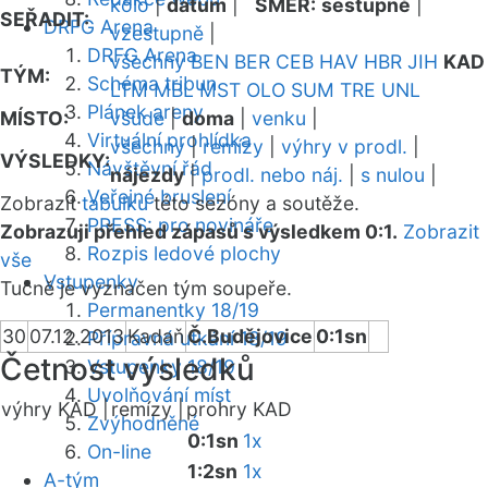
kolo
|
datum
|
SMĚR:
sestupně
|
SEŘADIT:
DRFG Arena
vzestupně
|
DRFG Arena
všechny
BEN
BER
CEB
HAV
HBR
JIH
KAD
TÝM:
Schéma tribun
LTM
MBL
MST
OLO
SUM
TRE
UNL
Plánek areny
MÍSTO:
všude
|
doma
|
venku
|
Virtuální prohlídka
všechny
|
remízy
|
výhry v prodl.
|
VÝSLEDKY:
Návštěvní řád
nájezdy
|
prodl. nebo náj.
|
s nulou
|
Veřejné bruslení
Zobrazit
tabulku
této sezóny a soutěže.
PRESS: pro novináře
Zobrazuji přehled zápasů s výsledkem 0:1.
Zobrazit
Rozpis ledové plochy
vše
Vstupenky
Tučně je vyznačen tým soupeře.
Permanentky 18/19
30
07.12.2013
Kadaň
Č.Budějovice
0:1sn
Přípravná utkání 18/19
Četnost výsledků
Vstupenky 18/19
Uvolňování míst
výhry KAD |
remízy |
prohry KAD
Zvýhodněné
0:1sn
1x
On-line
1:2sn
1x
A-tým