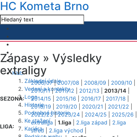
HC Kometa Brno
Zápasy »
Výsledky
extraligy
Klub
Základní údaje
2006/07
|
2007/08
|
2008/09
|
2009/10
|
Vedení a kontakty
2010/11
|
2011/12
|
2012/13
|
2013/14
|
Logo
SEZONA:
2014/15
|
2015/16
|
2016/17
|
2017/18
|
Historie
2018/19
|
2019/20
|
2020/21
|
2021/22
|
Podrobná historie
2022/23
|
2023/24
|
2024/25
|
2025/26
|
Ke stažení
extraliga
|
1.liga
|
2.liga západ
|
2.liga
LIGA:
Kariéra
střed
|
2.liga východ
|
Redakce webu