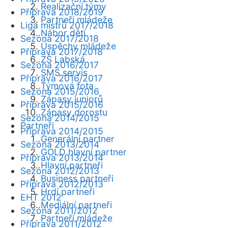
Realizační týmy
Příprava 2018/2019
Partneři mládeže
Liga mistrů 2017/2018
Nábor dětí
Sezóna 2017/2018
Úspěchy mládeže
Příprava 2017/2018
ZŠ Labská
Sezóna 2016/2017
SMS servis
Příprava 2016/2017
Týmová fota
Sezóna 2015/2016
Zápasy juniorů
Příprava 2015/2016
Zápasy dorostu
Sezóna 2014/2015
Partneři
Příprava 2014/2015
Generální partner
Sezóna 2013/2014
GOLD hlavní partner
Příprava 2013/2014
Hlavní partneři
Sezóna 2012/2013
Business partneři
Příprava 2012/2013
Hrdí partneři
EHT 2012
Mediální partneři
Sezóna 2011/2012
Partneři mládeže
Příprava 2011/2012