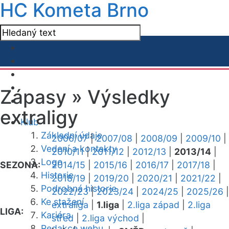
HC Kometa Brno
Zápasy »
Výsledky
extraligy
Klub
Základní údaje
2006/07
|
2007/08
|
2008/09
|
2009/10
|
Vedení a kontakty
2010/11
|
2011/12
|
2012/13
|
2013/14
|
Logo
SEZONA:
2014/15
|
2015/16
|
2016/17
|
2017/18
|
Historie
2018/19
|
2019/20
|
2020/21
|
2021/22
|
Podrobná historie
2022/23
|
2023/24
|
2024/25
|
2025/26
|
Ke stažení
extraliga
|
1.liga
|
2.liga západ
|
2.liga
LIGA:
Kariéra
střed
|
2.liga východ
|
Redakce webu