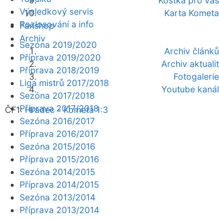
Kostka pro vás
Výsledkový servis
Karta Kometa
Rozlosování a info
Fanshop
Archiv
Sezóna 2019/2020
Archiv článků
Příprava 2019/2020
Archiv aktualit
Příprava 2018/2019
Fotogalerie
Liga mistrů 2017/2018
Youtube kanál
Sezóna 2017/2018
Příprava 2017/2018
ČF1:
Hradec - Kometa 1:3
Sezóna 2016/2017
Příprava 2016/2017
Sezóna 2015/2016
Příprava 2015/2016
Sezóna 2014/2015
Příprava 2014/2015
Sezóna 2013/2014
Příprava 2013/2014