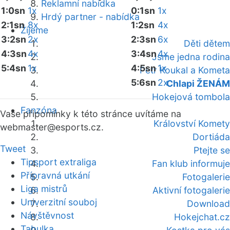
Reklamní nabídka
1:0sn
1x
0:1sn
1x
Hrdý partner - nabídka
2:1sn
8x
1:2sn
4x
Žijeme
3:2sn
2x
2:3sn
6x
Děti dětem
4:3sn
4x
3:4sn
4x
Jsme jedna rodina
5:4sn
1x
4:5sn
1x
Petr Koukal a Kometa
5:6sn
2x
Chlapi ŽENÁM
Hokejová tombola
Fanzóna
Vaše připomínky k této stránce uvítáme na
Království Komety
webmaster
@esports.cz.
Dortiáda
Tweet
Ptejte se
Tipsport extraliga
Fan klub informuje
Přípravná utkání
Fotogalerie
Liga mistrů
Aktivní fotogalerie
Univerzitní souboj
Download
Návštěvnost
Hokejchat.cz
Tabulka