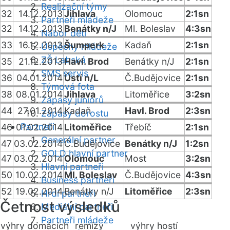
Realizační týmy
32
14.12.2013
Jihlava
Olomouc
2:1sn
Partneři mládeže
32
14.12.2013
Benátky n/J
Ml. Boleslav
4:3sn
Nábor dětí
33
16.12.2013
Šumperk
Kadaň
2:1sn
Úspěchy mládeže
ZŠ Labská
35
21.12.2013
Havl. Brod
Benátky n/J
2:1sn
SMS servis
36
04.01.2014
Ústí n/L
Č.Budějovice
2:1sn
Týmová fota
38
08.01.2014
Jihlava
Litoměřice
3:2sn
Zápasy juniorů
44
27.01.2014
Kadaň
Havl. Brod
2:3sn
Zápasy dorostu
Partneři
46
01.02.2014
Litoměřice
Třebíč
2:1sn
Generální partner
47
03.02.2014
Č.Budějovice
Benátky n/J
1:2sn
GOLD hlavní partner
47
03.02.2014
Olomouc
Most
3:2sn
Hlavní partneři
50
10.02.2014
Ml. Boleslav
Č.Budějovice
4:3sn
Business partneři
52
19.02.2014
Benátky n/J
Litoměřice
2:3sn
Hrdí partneři
Četnost výsledků
Mediální partneři
Partneři mládeže
výhry domácích
remízy
výhry hostí