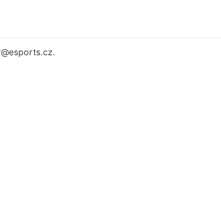
r
@esports.cz.