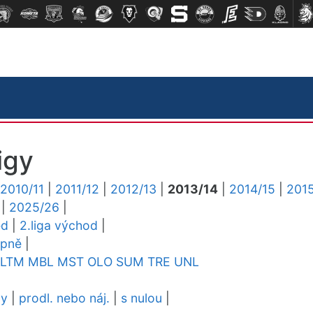
igy
2010/11
|
2011/12
|
2012/13
|
2013/14
|
2014/15
|
2015
|
2025/26
|
ed
|
2.liga východ
|
upně
|
LTM
MBL
MST
OLO
SUM
TRE
UNL
dy
|
prodl. nebo náj.
|
s nulou
|