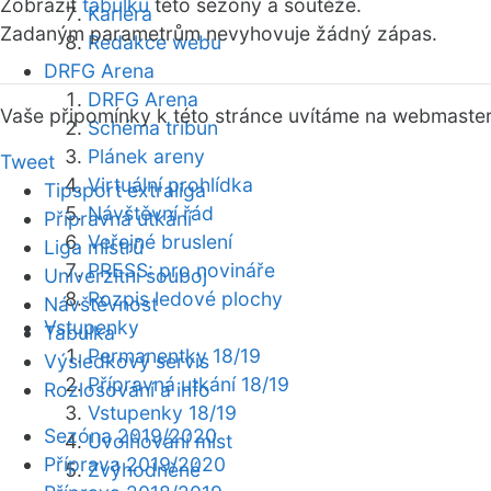
Zobrazit
tabulku
této sezóny a soutěže.
Kariéra
Zadaným parametrům nevyhovuje žádný zápas.
Redakce webu
DRFG Arena
DRFG Arena
Vaše připomínky k této stránce uvítáme na webmaste
Schéma tribun
Plánek areny
Tweet
Virtuální prohlídka
Tipsport extraliga
Návštěvní řád
Přípravná utkání
Veřejné bruslení
Liga mistrů
PRESS: pro novináře
Univerzitní souboj
Rozpis ledové plochy
Návštěvnost
Vstupenky
Tabulka
Permanentky 18/19
Výsledkový servis
Přípravná utkání 18/19
Rozlosování a info
Vstupenky 18/19
Sezóna 2019/2020
Uvolňování míst
Příprava 2019/2020
Zvýhodněné