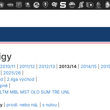
igy
2010/11
|
2011/12
|
2012/13
|
2013/14
|
2014/15
|
2015
|
2025/26
|
ed
|
2.liga východ
|
upně
|
LTM
MBL
MST
OLO
SUM
TRE
UNL
dy
|
prodl. nebo náj.
|
s nulou
|