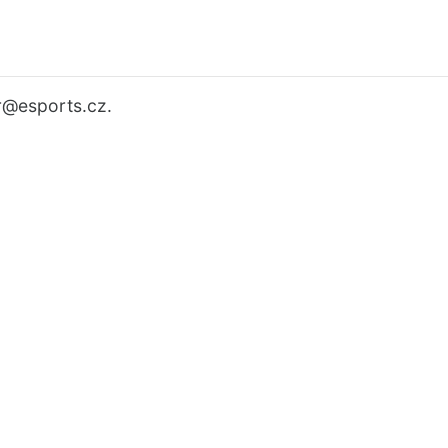
r
@esports.cz.