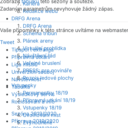
Zobrazit
tabulku
této sezóny a soutěže.
Kariéra
Zadaným parametrům nevyhovuje žádný zápas.
Redakce webu
DRFG Arena
DRFG Arena
Vaše připomínky k této stránce uvítáme na webmaste
Schéma tribun
Plánek areny
Tweet
Virtuální prohlídka
Tipsport extraliga
Návštěvní řád
Přípravná utkání
Veřejné bruslení
Liga mistrů
PRESS: pro novináře
Univerzitní souboj
Rozpis ledové plochy
Návštěvnost
Vstupenky
Tabulka
Permanentky 18/19
Výsledkový servis
Přípravná utkání 18/19
Rozlosování a info
Vstupenky 18/19
Sezóna 2019/2020
Uvolňování míst
Příprava 2019/2020
Zvýhodněné