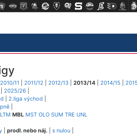
igy
2010/11
|
2011/12
|
2012/13
|
2013/14
|
2014/15
|
2015
|
2025/26
|
ed
|
2.liga východ
|
upně
|
LTM
MBL
MST
OLO
SUM
TRE
UNL
y
|
prodl. nebo náj.
|
s nulou
|