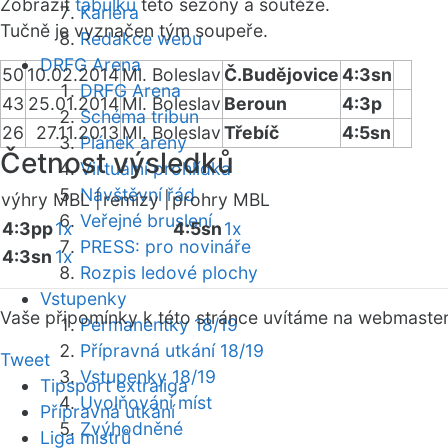
Zobrazit
tabulku
této sezóny a soutěže.
Kariéra
Tučně je vyznačen tým soupeře.
Redakce webu
DRFG Arena
50
10.02.2014
Ml. Boleslav
Č.Budějovice
4:3sn
DRFG Arena
43
25.01.2014
Ml. Boleslav
Beroun
4:3p
Schéma tribun
26
27.11.2013
Ml. Boleslav
Třebíč
4:5sn
Plánek areny
Četnost výsledků
Virtuální prohlídka
Návštěvní řád
výhry MBL |
remízy |
prohry MBL
Veřejné bruslení
4:3pp
1x
4:5sn
1x
PRESS: pro novináře
4:3sn
1x
Rozpis ledové plochy
Vstupenky
Vaše připomínky k této stránce uvítáme na webmaste
Permanentky 18/19
Přípravná utkání 18/19
Tweet
Vstupenky 18/19
Tipsport extraliga
Uvolňování míst
Přípravná utkání
Zvýhodněné
Liga mistrů