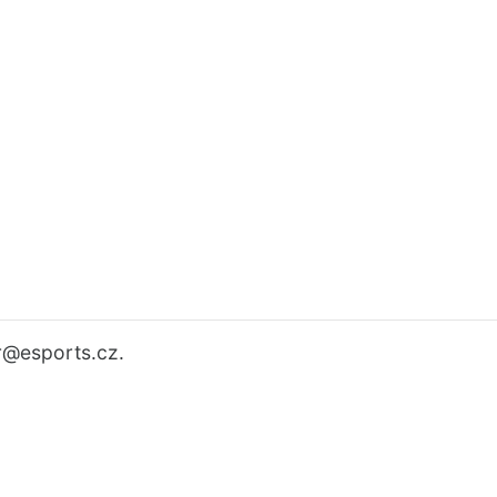
r
@esports.cz.