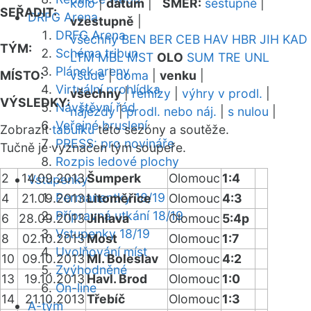
kolo
|
datum
|
SMĚR:
sestupně
|
SEŘADIT:
DRFG Arena
vzestupně
|
DRFG Arena
všechny
BEN
BER
CEB
HAV
HBR
JIH
KAD
TÝM:
Schéma tribun
LTM
MBL
MST
OLO
SUM
TRE
UNL
Plánek areny
MÍSTO:
všude
|
doma
|
venku
|
Virtuální prohlídka
všechny
|
remízy
|
výhry v prodl.
|
VÝSLEDKY:
Návštěvní řád
nájezdy
|
prodl. nebo náj.
|
s nulou
|
Veřejné bruslení
Zobrazit
tabulku
této sezóny a soutěže.
PRESS: pro novináře
Tučně je vyznačen tým soupeře.
Rozpis ledové plochy
2
14.09.2013
Šumperk
Olomouc
1:4
Vstupenky
Permanentky 18/19
4
21.09.2013
Litoměřice
Olomouc
4:3
Přípravná utkání 18/19
6
28.09.2013
Jihlava
Olomouc
5:4p
Vstupenky 18/19
8
02.10.2013
Most
Olomouc
1:7
Uvolňování míst
10
09.10.2013
Ml. Boleslav
Olomouc
4:2
Zvýhodněné
13
19.10.2013
Havl. Brod
Olomouc
1:0
On-line
14
21.10.2013
Třebíč
Olomouc
1:3
A-tým