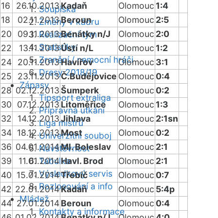
16
26.10.2013
Kadaň
Olomouc
1:4
Soupiska
18
02.11.2013
Beroun
Olomouc
2:5
Změny v kádru
20
09.11.2013
Benátky n/J
Olomouc
2:0
Realizační tým
Statistiky
22
13.11.2013
Ústí n/L
Olomouc
1:2
Zranění / nemocní hráči
24
20.11.2013
Havířov
Olomouc
3:1
Dresy 2018/19
25
23.11.2013
Č.Budějovice
Olomouc
0:4
Zápasy
28
02.12.2013
Šumperk
Olomouc
0:2
Tipsport extraliga
30
07.12.2013
Litoměřice
Olomouc
1:3
Přípravná utkání
32
14.12.2013
Jihlava
Olomouc
2:1sn
Liga mistrů
34
18.12.2013
Most
Olomouc
0:2
Univerzitní souboj
36
04.01.2014
Ml. Boleslav
Olomouc
2:1
Návštěvnost
39
11.01.2014
Tabulka
Havl. Brod
Olomouc
2:1
Výsledkový servis
40
15.01.2014
Třebíč
Olomouc
0:7
Rozlosování a info
42
22.01.2014
Kadaň
Olomouc
5:4p
Mládež
44
27.01.2014
Beroun
Olomouc
0:4
Kontakty a informace
46
01.02.2014
Benátky n/J
Olomouc
4:0