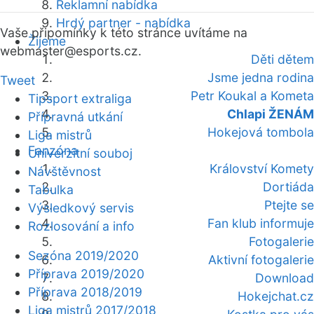
Reklamní nabídka
Hrdý partner - nabídka
Vaše připomínky k této stránce uvítáme na
Žijeme
webmaster
@esports.cz.
Děti dětem
Jsme jedna rodina
Tweet
Petr Koukal a Kometa
Tipsport extraliga
Chlapi ŽENÁM
Přípravná utkání
Hokejová tombola
Liga mistrů
Fanzóna
Univerzitní souboj
Království Komety
Návštěvnost
Dortiáda
Tabulka
Ptejte se
Výsledkový servis
Fan klub informuje
Rozlosování a info
Fotogalerie
Sezóna 2019/2020
Aktivní fotogalerie
Příprava 2019/2020
Download
Příprava 2018/2019
Hokejchat.cz
Liga mistrů 2017/2018