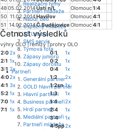
Realizační týmy
48
05.02.2014
Ústí n/L
Olomouc
1:4
Partneři mládeže
50
11.02.2014
Havířov
Olomouc
4:1
Nábor dětí
51
14.02.2014
Č.Budějovice
Olomouc
4:1
Úspěchy mládeže
Četnost výsledků
ZŠ Labská
SMS servis
výhry OLO |
remízy |
prohry OLO
Týmová fota
2:0
2x
0:1
1x
Zápasy juniorů
2:1
1x
0:2
1x
Zápasy dorostu
3:1
2x
0:4
1x
Partneři
4:0
2x
1:2
2x
Generální partner
4:1
3x
1:2sn
1x
GOLD hlavní partner
5:2
1x
1:3
1x
Hlavní partneři
7:0
1x
1:4
2x
Business partneři
Hrdí partneři
7:1
1x
2:4
1x
Mediální partneři
3:4
1x
Partneři mládeže
4:5pp
2x