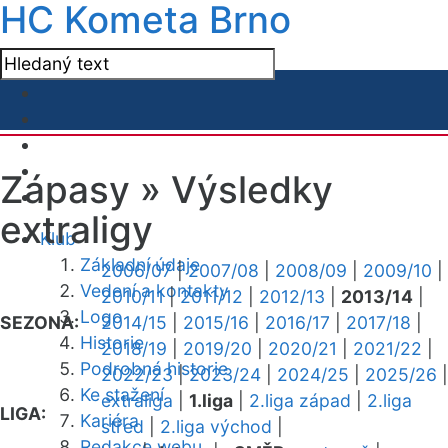
HC Kometa Brno
Zápasy »
Výsledky
extraligy
Klub
Základní údaje
2006/07
|
2007/08
|
2008/09
|
2009/10
|
Vedení a kontakty
2010/11
|
2011/12
|
2012/13
|
2013/14
|
Logo
SEZONA:
2014/15
|
2015/16
|
2016/17
|
2017/18
|
Historie
2018/19
|
2019/20
|
2020/21
|
2021/22
|
Podrobná historie
2022/23
|
2023/24
|
2024/25
|
2025/26
|
Ke stažení
extraliga
|
1.liga
|
2.liga západ
|
2.liga
LIGA:
Kariéra
střed
|
2.liga východ
|
Redakce webu