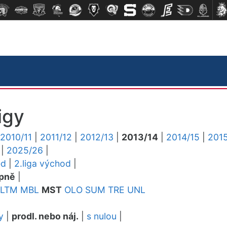
igy
2010/11
|
2011/12
|
2012/13
|
2013/14
|
2014/15
|
2015
|
2025/26
|
ed
|
2.liga východ
|
pně
|
LTM
MBL
MST
OLO
SUM
TRE
UNL
y
|
prodl. nebo náj.
|
s nulou
|