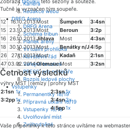
Zobrazit
tabulku
této sezóny a soutěže.
Kariéra
Tučně je vyznačen tým soupeře.
Redakce webu
DRFG Arena
12
16.10.2013
Most
Šumperk
3:4sn
DRFG Arena
15
23.10.2013
Most
Beroun
3:2p
Schéma tribun
16
26.10.2013
Jihlava
Most
4:3sn
Plánek areny
18
30.10.2013
Most
Benátky n/J
4:5p
Virtuální prohlídka
26
27.11.2013
Most
Kadaň
2:1sn
Návštěvní řád
47
03.02.2014
Olomouc
Most
3:2sn
Veřejné bruslení
Četnost výsledků
PRESS: pro novináře
Rozpis ledové plochy
výhry MST |
remízy |
prohry MST
Vstupenky
2:1sn
1x
2:3sn
1x
Permanentky 18/19
3:2pp
1x
3:4sn
2x
Přípravná utkání 18/19
4:5pp
1x
Vstupenky 18/19
Uvolňování míst
Zvýhodněné
Vaše připomínky k této stránce uvítáme na webmaste