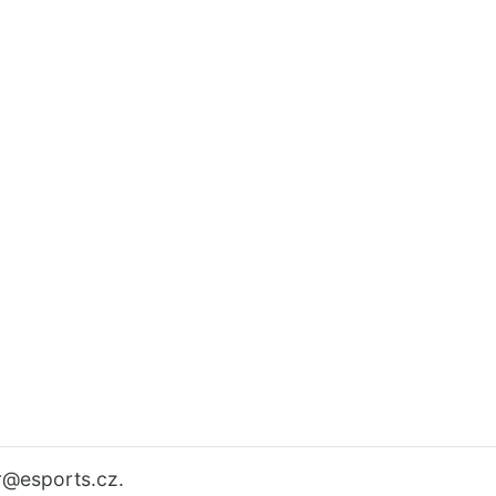
r
@esports.cz.