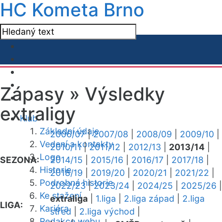
HC Kometa Brno
Zápasy »
Výsledky
extraligy
Klub
Základní údaje
2006/07
|
2007/08
|
2008/09
|
2009/10
|
Vedení a kontakty
2010/11
|
2011/12
|
2012/13
|
2013/14
|
Logo
SEZONA:
2014/15
|
2015/16
|
2016/17
|
2017/18
|
Historie
2018/19
|
2019/20
|
2020/21
|
2021/22
|
Podrobná historie
2022/23
|
2023/24
|
2024/25
|
2025/26
|
Ke stažení
extraliga
|
1.liga
|
2.liga západ
|
2.liga
LIGA:
Kariéra
střed
|
2.liga východ
|
Redakce webu