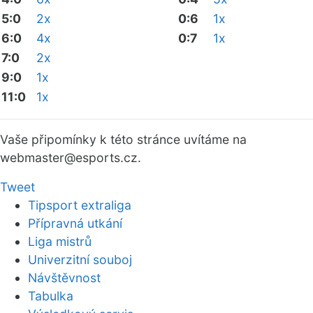
5:0
2x
0:6
1x
6:0
4x
0:7
1x
7:0
2x
9:0
1x
11:0
1x
Vaše připomínky k této stránce uvítáme na
webmaster
@esports.cz.
Tweet
Tipsport extraliga
Přípravná utkání
Liga mistrů
Univerzitní souboj
Návštěvnost
Tabulka