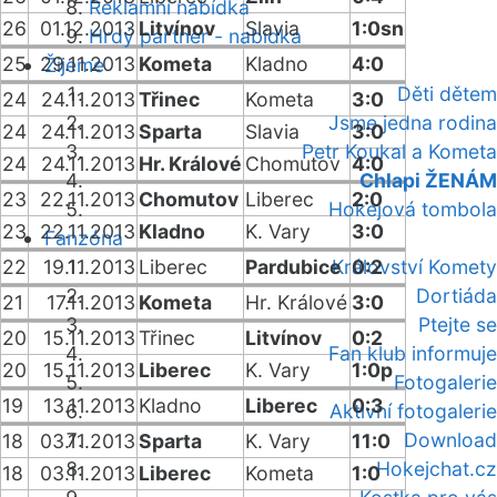
Reklamní nabídka
26
01.12.2013
Litvínov
Slavia
1:0sn
Hrdý partner - nabídka
25
29.11.2013
Kometa
Kladno
4:0
Žijeme
Děti dětem
24
24.11.2013
Třinec
Kometa
3:0
Jsme jedna rodina
24
24.11.2013
Sparta
Slavia
3:0
Petr Koukal a Kometa
24
24.11.2013
Hr. Králové
Chomutov
4:0
Chlapi ŽENÁM
23
22.11.2013
Chomutov
Liberec
2:0
Hokejová tombola
23
22.11.2013
Kladno
K. Vary
3:0
Fanzóna
22
19.11.2013
Liberec
Pardubice
Království Komety
0:2
Dortiáda
21
17.11.2013
Kometa
Hr. Králové
3:0
Ptejte se
20
15.11.2013
Třinec
Litvínov
0:2
Fan klub informuje
20
15.11.2013
Liberec
K. Vary
1:0p
Fotogalerie
19
13.11.2013
Kladno
Liberec
0:3
Aktivní fotogalerie
Download
18
03.11.2013
Sparta
K. Vary
11:0
Hokejchat.cz
18
03.11.2013
Liberec
Kometa
1:0