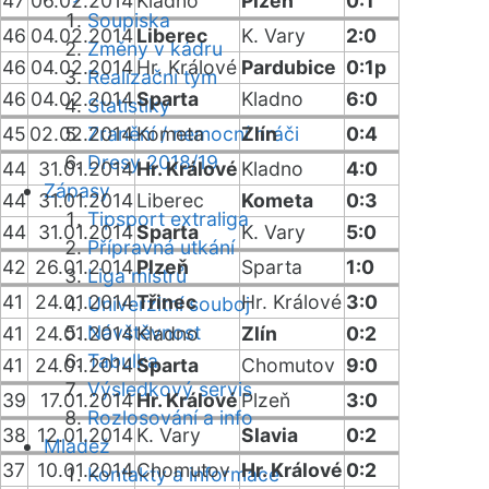
47
06.02.2014
Kladno
Plzeň
0:1
Soupiska
46
04.02.2014
Liberec
K. Vary
2:0
Změny v kádru
46
04.02.2014
Hr. Králové
Pardubice
0:1p
Realizační tým
46
04.02.2014
Sparta
Kladno
6:0
Statistiky
45
02.02.2014
Zranění / nemocní hráči
Kometa
Zlín
0:4
Dresy 2018/19
44
31.01.2014
Hr. Králové
Kladno
4:0
Zápasy
44
31.01.2014
Liberec
Kometa
0:3
Tipsport extraliga
44
31.01.2014
Sparta
K. Vary
5:0
Přípravná utkání
42
26.01.2014
Plzeň
Sparta
1:0
Liga mistrů
41
24.01.2014
Třinec
Hr. Králové
3:0
Univerzitní souboj
Návštěvnost
41
24.01.2014
Kladno
Zlín
0:2
Tabulka
41
24.01.2014
Sparta
Chomutov
9:0
Výsledkový servis
39
17.01.2014
Hr. Králové
Plzeň
3:0
Rozlosování a info
38
12.01.2014
K. Vary
Slavia
0:2
Mládež
37
10.01.2014
Chomutov
Hr. Králové
0:2
Kontakty a informace