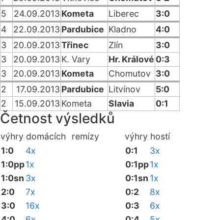
5
24.09.2013
Kometa
Liberec
3:0
4
22.09.2013
Pardubice
Kladno
4:0
3
20.09.2013
Třinec
Zlín
3:0
3
20.09.2013
K. Vary
Hr. Králové
0:3
3
20.09.2013
Kometa
Chomutov
3:0
2
17.09.2013
Pardubice
Litvínov
5:0
2
15.09.2013
Kometa
Slavia
0:1
Četnost výsledků
výhry domácích
remízy
výhry hostí
1:0
4x
0:1
3x
1:0pp
1x
0:1pp
1x
1:0sn
3x
0:1sn
1x
2:0
7x
0:2
8x
3:0
16x
0:3
6x
4:0
6x
0:4
5x