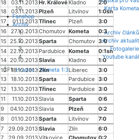
Kostka pro vás
18
03.11.2013
Hr. Králové
Kladno
2:0
Karta Kometa
18
03.11.2013
Plzeň
Litvínov
1:0sn
Fanshop
17
01.11.2013
Třinec
Plzeň
3:0
Archiv
16
27.10.2013
Chomutov
Kometa
0:3
Archiv článků
Archiv aktualit
15
25.10.2013
Sparta
Chomutov
3:0
Fotogalerie
14
22.10.2013
Pardubice
Kometa
0:1sn
Youtube kanál
14
20.10.2013
Slavia
Kladno
1:0
ČF1:
Hradec - Kometa 1:3
13
18.10.2013
Zlín
Liberec
3:0
13
18.10.2013
Sparta
Pardubice
3:0
12
13.10.2013
Třinec
Pardubice
3:0
11
11.10.2013
Slavia
Sparta
0:6
9
04.10.2013
Slavia
Plzeň
0:2
8
01.10.2013
Sparta
Litvínov
7:0
7
29.09.2013
Slavia
Zlín
6:0
7
29.09.2013
Vítkovice
Chomutov
0:2