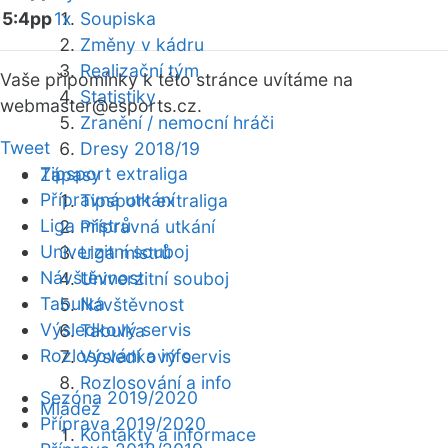
5:4pp
1x
Soupiska
Změny v kádru
Realizační tým
Vaše připomínky k této stránce uvítáme na
Statistiky
webmaster
@esports.cz.
Zranění / nemocní hráči
Tweet
Dresy 2018/19
Tipsport extraliga
Zápasy
Přípravná utkání
Tipsport extraliga
Liga mistrů
Přípravná utkání
Univerzitní souboj
Liga mistrů
Návštěvnost
Univerzitní souboj
Tabulka
Návštěvnost
Výsledkový servis
Tabulka
Rozlosování a info
Výsledkový servis
Rozlosování a info
Sezóna 2019/2020
Mládež
Příprava 2019/2020
Kontakty a informace