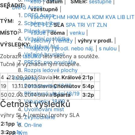
kolo
|
datum
|
SMĚR:
sestupně
|
SEŘADIT:
DRFG Arena
vzestupně
|
DRFG Arena
všechny
CHM
HKM
KLA
KOM
KVA
LIB
LIT
TÝM:
Schéma tribun
PCE
PLZ
SLA
SPA
TRI
VIT
ZLN
Plánek areny
MÍSTO:
všude
|
doma
|
venku
|
Virtuální prohlídka
všechny
|
remízy
|
výhry v prodl.
|
VÝSLEDKY:
Návštěvní řád
nájezdy
|
prodl. nebo náj.
|
s nulou
|
Veřejné bruslení
Zobrazit
tabulku
této sezóny a soutěže.
PRESS: pro novináře
Tučně je vyznačen tým soupeře.
Rozpis ledové plochy
4
22.09.2013
Slavia
Hr. Králové
2:1p
Vstupenky
Permanentky 18/19
19
13.11.2013
Slavia
Chomutov
5:4p
Přípravná utkání 18/19
50
02.03.2014
Slavia
Sparta
3:2p
Vstupenky 18/19
Četnost výsledků
Uvolňování míst
výhry SLA |
remízy |
prohry SLA
Zvýhodněné
2:1pp
1x
On-line
3:2pp
1x
A-tým