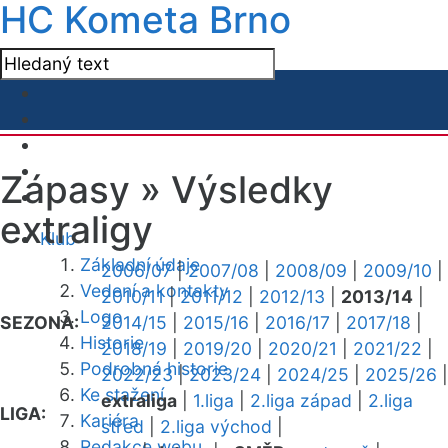
HC Kometa Brno
Zápasy »
Výsledky
extraligy
Klub
Základní údaje
2006/07
|
2007/08
|
2008/09
|
2009/10
|
Vedení a kontakty
2010/11
|
2011/12
|
2012/13
|
2013/14
|
Logo
SEZONA:
2014/15
|
2015/16
|
2016/17
|
2017/18
|
Historie
2018/19
|
2019/20
|
2020/21
|
2021/22
|
Podrobná historie
2022/23
|
2023/24
|
2024/25
|
2025/26
|
Ke stažení
extraliga
|
1.liga
|
2.liga západ
|
2.liga
LIGA:
Kariéra
střed
|
2.liga východ
|
Redakce webu