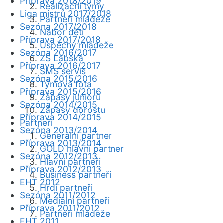
Příprava 2018/2019
Realizační týmy
Liga mistrů 2017/2018
Partneři mládeže
Sezóna 2017/2018
Nábor dětí
Příprava 2017/2018
Úspěchy mládeže
Sezóna 2016/2017
ZŠ Labská
Příprava 2016/2017
SMS servis
Sezóna 2015/2016
Týmová fota
Příprava 2015/2016
Zápasy juniorů
Sezóna 2014/2015
Zápasy dorostu
Příprava 2014/2015
Partneři
Sezóna 2013/2014
Generální partner
Příprava 2013/2014
GOLD hlavní partner
Sezóna 2012/2013
Hlavní partneři
Příprava 2012/2013
Business partneři
EHT 2012
Hrdí partneři
Sezóna 2011/2012
Mediální partneři
Příprava 2011/2012
Partneři mládeže
EHT 2011