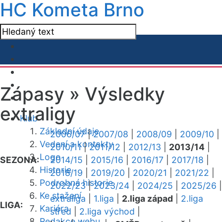
HC Kometa Brno
Zápasy »
Výsledky
extraligy
Klub
Základní údaje
2006/07
|
2007/08
|
2008/09
|
2009/10
|
Vedení a kontakty
2010/11
|
2011/12
|
2012/13
|
2013/14
|
Logo
SEZONA:
2014/15
|
2015/16
|
2016/17
|
2017/18
|
Historie
2018/19
|
2019/20
|
2020/21
|
2021/22
|
Podrobná historie
2022/23
|
2023/24
|
2024/25
|
2025/26
|
Ke stažení
extraliga
|
1.liga
|
2.liga západ
|
2.liga
LIGA:
Kariéra
střed
|
2.liga východ
|
Redakce webu