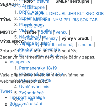
kolo
|
datum
|
SMĚR:
sestupně
|
SEŘADIT:
DRFG Arena
vzestupně
|
DRFG Arena
všechny
BIL
DEC
JBL
JHR
KLT
KNO
KOB
Schéma tribun
TÝM:
KOL
MBU
MIL
NYM
PEL
RIS
SOK
TAB
Plánek areny
VRC
ZNS
Virtuální prohlídka
MÍSTO:
všude
|
doma
|
venku
|
Návštěvní řád
všechny
|
remízy
|
výhry v prodl.
|
VÝSLEDKY:
Veřejné bruslení
nájezdy
|
prodl. nebo náj.
|
s nulou
|
PRESS: pro novináře
Zobrazit
tabulku
této sezóny a soutěže.
Rozpis ledové plochy
Zadaným parametrům nevyhovuje žádný zápas.
Vstupenky
Permanentky 18/19
Přípravná utkání 18/19
Vaše připomínky k této stránce uvítáme na
Vstupenky 18/19
webmaster
@esports.cz.
Uvolňování míst
Tweet
Zvýhodněné
Tipsport extraliga
On-line
Přípravná utkání
A-tým