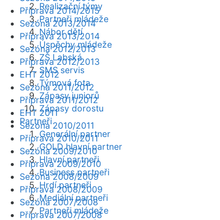
Realizační týmy
Příprava 2014/2015
Partneři mládeže
Sezóna 2013/2014
Nábor dětí
Příprava 2013/2014
Úspěchy mládeže
Sezóna 2012/2013
ZŠ Labská
Příprava 2012/2013
SMS servis
EHT 2012
Týmová fota
Sezóna 2011/2012
Zápasy juniorů
Příprava 2011/2012
Zápasy dorostu
EHT 2011
Partneři
Sezóna 2010/2011
Generální partner
Příprava 2010/2011
GOLD hlavní partner
Sezóna 2009/2010
Hlavní partneři
Příprava 2009/2010
Business partneři
Sezóna 2008/2009
Hrdí partneři
Příprava 2008/2009
Mediální partneři
Sezóna 2007/2008
Partneři mládeže
Příprava 2007/2008