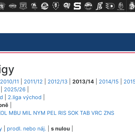
igy
2010/11
|
2011/12
|
2012/13
|
2013/14
|
2014/15
|
2015
|
2025/26
|
ed
|
2.liga východ
|
pně
|
KOL
MBU
MIL
NYM
PEL
RIS
SOK
TAB
VRC
ZNS
y
|
prodl. nebo náj.
|
s nulou
|