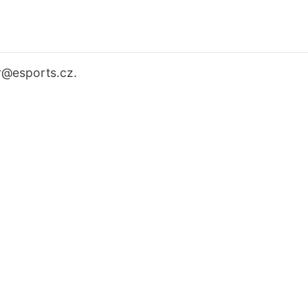
r
@esports.cz.