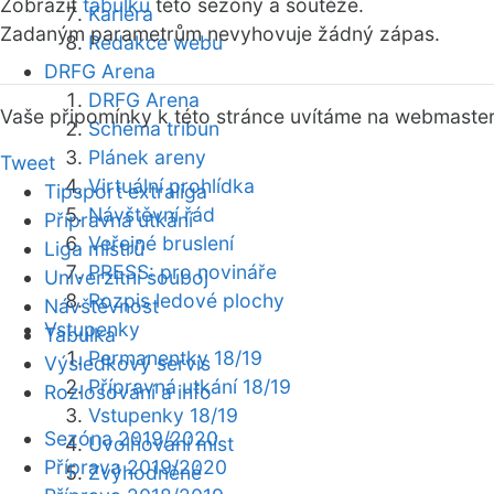
Zobrazit
tabulku
této sezóny a soutěže.
Kariéra
Zadaným parametrům nevyhovuje žádný zápas.
Redakce webu
DRFG Arena
DRFG Arena
Vaše připomínky k této stránce uvítáme na webmaste
Schéma tribun
Plánek areny
Tweet
Virtuální prohlídka
Tipsport extraliga
Návštěvní řád
Přípravná utkání
Veřejné bruslení
Liga mistrů
PRESS: pro novináře
Univerzitní souboj
Rozpis ledové plochy
Návštěvnost
Vstupenky
Tabulka
Permanentky 18/19
Výsledkový servis
Přípravná utkání 18/19
Rozlosování a info
Vstupenky 18/19
Sezóna 2019/2020
Uvolňování míst
Příprava 2019/2020
Zvýhodněné