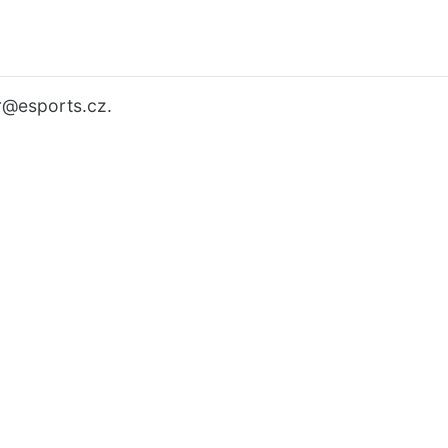
r
@esports.cz.