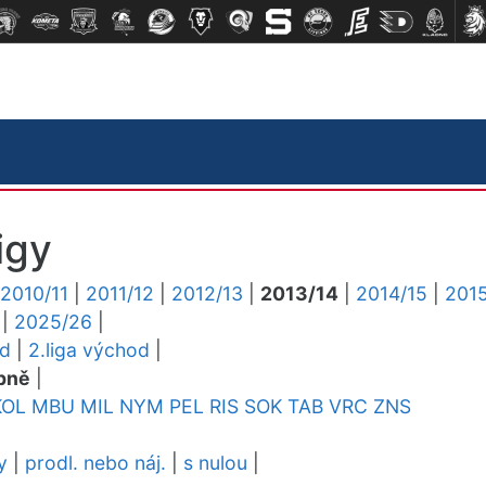
igy
2010/11
|
2011/12
|
2012/13
|
2013/14
|
2014/15
|
2015
|
2025/26
|
ed
|
2.liga východ
|
pně
|
KOL
MBU
MIL
NYM
PEL
RIS
SOK
TAB
VRC
ZNS
y
|
prodl. nebo náj.
|
s nulou
|