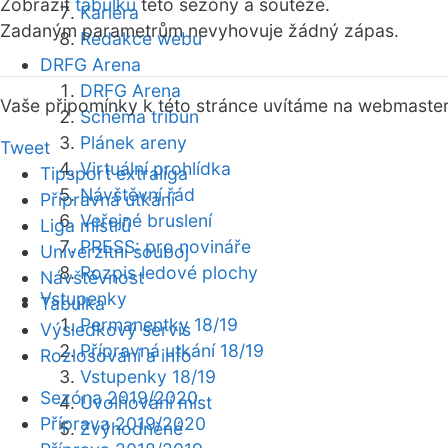
Zobrazit
tabulku
této sezóny a soutěže.
Kariéra
Zadaným parametrům nevyhovuje žádný zápas.
Redakce webu
DRFG Arena
DRFG Arena
Vaše připomínky k této stránce uvítáme na webmaste
Schéma tribun
Plánek areny
Tweet
Virtuální prohlídka
Tipsport extraliga
Návštěvní řád
Přípravná utkání
Veřejné bruslení
Liga mistrů
PRESS: pro novináře
Univerzitní souboj
Rozpis ledové plochy
Návštěvnost
Vstupenky
Tabulka
Permanentky 18/19
Výsledkový servis
Přípravná utkání 18/19
Rozlosování a info
Vstupenky 18/19
Sezóna 2019/2020
Uvolňování míst
Příprava 2019/2020
Zvýhodněné