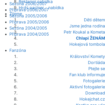
Reklamní nabídka
Sezóna 2006/2007
Hrdý partner - nabídka
Příprava 2006/2007
Žijeme
Sezóna 2005/2006
Děti dětem
Příprava 2005/2006
Jsme jedna rodina
Sezóna 2004/2005
Petr Koukal a Kometa
Příprava 2004/2005
Chlapi ŽENÁM
Hokejová tombola
Fanzóna
Království Komety
Dortiáda
Ptejte se
Fan klub informuje
Fotogalerie
Aktivní fotogalerie
Download
Hokejchat.cz