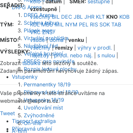
kolo
|
datum
|
SMĚR:
sestupně
|
SEŘADIT:
DRFG Arena
vzestupně
|
DRFG Arena
všechny
BIL
DEC
JBL
JHR
KLT
KNO
KOB
Schéma tribun
TÝM:
KOL
MBU
MIL
NYM
PEL
RIS
SOK
TAB
Plánek areny
VRC
ZNS
Virtuální prohlídka
MÍSTO:
všude
|
doma
|
venku
|
Návštěvní řád
všechny
|
remízy
|
výhry v prodl.
|
VÝSLEDKY:
Veřejné bruslení
nájezdy
|
prodl. nebo náj.
|
s nulou
|
PRESS: pro novináře
Zobrazit
tabulku
této sezóny a soutěže.
Rozpis ledové plochy
Zadaným parametrům nevyhovuje žádný zápas.
Vstupenky
Permanentky 18/19
Přípravná utkání 18/19
Vaše připomínky k této stránce uvítáme na
Vstupenky 18/19
webmaster
@esports.cz.
Uvolňování míst
Tweet
Zvýhodněné
Tipsport extraliga
On-line
Přípravná utkání
A-tým