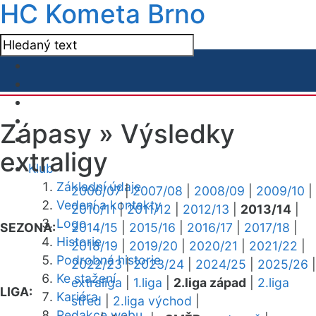
HC Kometa Brno
Zápasy »
Výsledky
extraligy
Klub
Základní údaje
2006/07
|
2007/08
|
2008/09
|
2009/10
|
Vedení a kontakty
2010/11
|
2011/12
|
2012/13
|
2013/14
|
Logo
SEZONA:
2014/15
|
2015/16
|
2016/17
|
2017/18
|
Historie
2018/19
|
2019/20
|
2020/21
|
2021/22
|
Podrobná historie
2022/23
|
2023/24
|
2024/25
|
2025/26
|
Ke stažení
extraliga
|
1.liga
|
2.liga západ
|
2.liga
LIGA:
Kariéra
střed
|
2.liga východ
|
Redakce webu