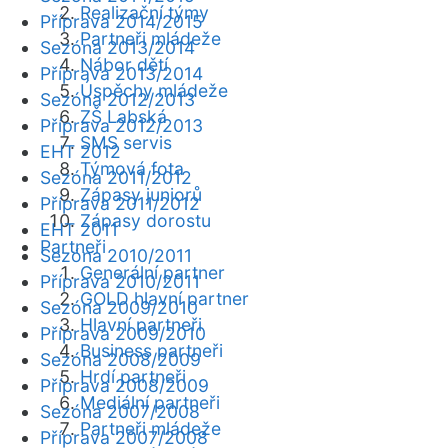
Realizační týmy
Příprava 2014/2015
Partneři mládeže
Sezóna 2013/2014
Nábor dětí
Příprava 2013/2014
Úspěchy mládeže
Sezóna 2012/2013
ZŠ Labská
Příprava 2012/2013
SMS servis
EHT 2012
Týmová fota
Sezóna 2011/2012
Zápasy juniorů
Příprava 2011/2012
Zápasy dorostu
EHT 2011
Partneři
Sezóna 2010/2011
Generální partner
Příprava 2010/2011
GOLD hlavní partner
Sezóna 2009/2010
Hlavní partneři
Příprava 2009/2010
Business partneři
Sezóna 2008/2009
Hrdí partneři
Příprava 2008/2009
Mediální partneři
Sezóna 2007/2008
Partneři mládeže
Příprava 2007/2008