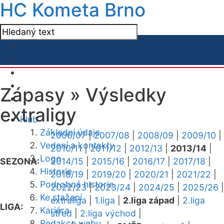
HC Kometa Brno
Zápasy »
Výsledky
extraligy
Klub
Základní údaje
2006/07
|
2007/08
|
2008/09
|
2009/10
|
Vedení a kontakty
2010/11
|
2011/12
|
2012/13
|
2013/14
|
Logo
SEZONA:
2014/15
|
2015/16
|
2016/17
|
2017/18
|
Historie
2018/19
|
2019/20
|
2020/21
|
2021/22
|
Podrobná historie
2022/23
|
2023/24
|
2024/25
|
2025/26
|
Ke stažení
extraliga
|
1.liga
|
2.liga západ
|
2.liga
LIGA:
Kariéra
střed
|
2.liga východ
|
Redakce webu