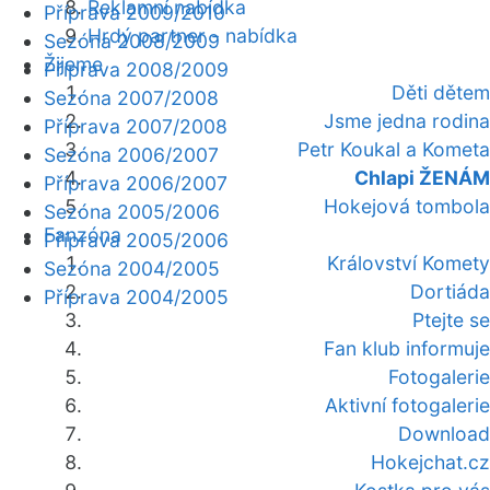
Reklamní nabídka
Příprava 2009/2010
Hrdý partner - nabídka
Sezóna 2008/2009
Žijeme
Příprava 2008/2009
Děti dětem
Sezóna 2007/2008
Jsme jedna rodina
Příprava 2007/2008
Petr Koukal a Kometa
Sezóna 2006/2007
Chlapi ŽENÁM
Příprava 2006/2007
Hokejová tombola
Sezóna 2005/2006
Fanzóna
Příprava 2005/2006
Království Komety
Sezóna 2004/2005
Dortiáda
Příprava 2004/2005
Ptejte se
Fan klub informuje
Fotogalerie
Aktivní fotogalerie
Download
Hokejchat.cz