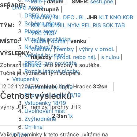
kolo
|
datum
|
SMĚR:
sestupně
|
SEŘADIT:
DRFG Arena
vzestupně
|
DRFG Arena
všechny
BIL
DEC
JBL
JHR
KLT
KNO
KOB
Schéma tribun
TÝM:
KOL
MBU
MIL
NYM
PEL
RIS
SOK
TAB
Plánek areny
VRC
ZNS
Virtuální prohlídka
MÍSTO:
všude
|
doma
|
venku
|
Návštěvní řád
všechny
|
remízy
|
výhry v prodl.
|
VÝSLEDKY:
Veřejné bruslení
nájezdy
|
prodl. nebo náj.
|
s nulou
|
PRESS: pro novináře
Zobrazit
tabulku
této sezóny a soutěže.
Rozpis ledové plochy
Tučně je vyznačen tým soupeře.
Vstupenky
12
02.11.2013
Vrchlabí
Jindř. Hradec
3:2sn
Permanentky 18/19
Četnost výsledků
Přípravná utkání 18/19
Vstupenky 18/19
výhry JHR |
remízy |
prohry JHR
Uvolňování míst
2:3sn
1x
Zvýhodněné
On-line
Vaše připomínky k této stránce uvítáme na
A-tým