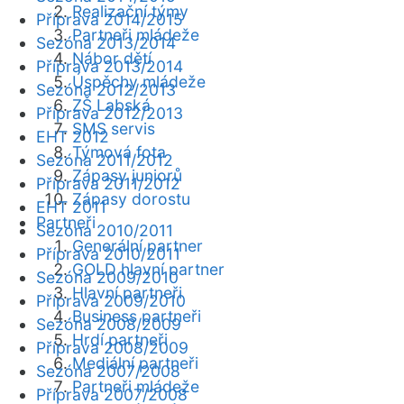
Realizační týmy
Příprava 2014/2015
Partneři mládeže
Sezóna 2013/2014
Nábor dětí
Příprava 2013/2014
Úspěchy mládeže
Sezóna 2012/2013
ZŠ Labská
Příprava 2012/2013
SMS servis
EHT 2012
Týmová fota
Sezóna 2011/2012
Zápasy juniorů
Příprava 2011/2012
Zápasy dorostu
EHT 2011
Partneři
Sezóna 2010/2011
Generální partner
Příprava 2010/2011
GOLD hlavní partner
Sezóna 2009/2010
Hlavní partneři
Příprava 2009/2010
Business partneři
Sezóna 2008/2009
Hrdí partneři
Příprava 2008/2009
Mediální partneři
Sezóna 2007/2008
Partneři mládeže
Příprava 2007/2008