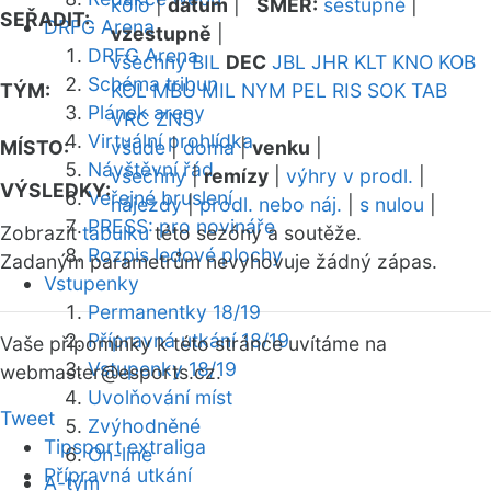
kolo
|
datum
|
SMĚR:
sestupně
|
SEŘADIT:
DRFG Arena
vzestupně
|
DRFG Arena
všechny
BIL
DEC
JBL
JHR
KLT
KNO
KOB
Schéma tribun
TÝM:
KOL
MBU
MIL
NYM
PEL
RIS
SOK
TAB
Plánek areny
VRC
ZNS
Virtuální prohlídka
MÍSTO:
všude
|
doma
|
venku
|
Návštěvní řád
všechny
|
remízy
|
výhry v prodl.
|
VÝSLEDKY:
Veřejné bruslení
nájezdy
|
prodl. nebo náj.
|
s nulou
|
PRESS: pro novináře
Zobrazit
tabulku
této sezóny a soutěže.
Rozpis ledové plochy
Zadaným parametrům nevyhovuje žádný zápas.
Vstupenky
Permanentky 18/19
Přípravná utkání 18/19
Vaše připomínky k této stránce uvítáme na
Vstupenky 18/19
webmaster
@esports.cz.
Uvolňování míst
Tweet
Zvýhodněné
Tipsport extraliga
On-line
Přípravná utkání
A-tým