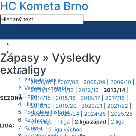
HC Kometa Brno
Zápasy »
Výsledky
extraligy
Klub
Základní údaje
2006/07
|
2007/08
|
2008/09
|
2009/10
|
Vedení a kontakty
2010/11
|
2011/12
|
2012/13
|
2013/14
|
Logo
SEZONA:
2014/15
|
2015/16
|
2016/17
|
2017/18
|
Historie
2018/19
|
2019/20
|
2020/21
|
2021/22
|
Podrobná historie
2022/23
|
2023/24
|
2024/25
|
2025/26
|
Ke stažení
extraliga
|
1.liga
|
2.liga západ
|
2.liga
LIGA:
Kariéra
střed
|
2.liga východ
|
Redakce webu