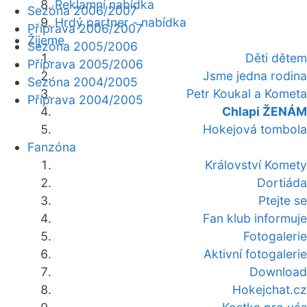
Reklamní nabídka
Sezóna 2006/2007
Hrdý partner - nabídka
Příprava 2006/2007
Žijeme
Sezóna 2005/2006
Děti dětem
Příprava 2005/2006
Jsme jedna rodina
Sezóna 2004/2005
Petr Koukal a Kometa
Příprava 2004/2005
Chlapi ŽENÁM
Hokejová tombola
Fanzóna
Království Komety
Dortiáda
Ptejte se
Fan klub informuje
Fotogalerie
Aktivní fotogalerie
Download
Hokejchat.cz