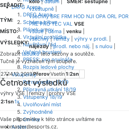
kolo
|
datum
|
SMĚR:
sestupně
|
SEŘADIT:
DRFG Arena
vzestupně
|
DRFG Arena
všechny
BRE
FRM
HOD
NJI
OPA
ORL
POR
TÝM:
Schéma tribun
PRE
PRO
TEC
VAL
VSE
Plánek areny
MÍSTO:
všude
|
doma
|
venku
|
Virtuální prohlídka
všechny
|
remízy
|
výhry v prodl.
|
VÝSLEDKY:
Návštěvní řád
nájezdy
|
prodl. nebo náj.
|
s nulou
|
Veřejné bruslení
Zobrazit
tabulku
této sezóny a soutěže.
PRESS: pro novináře
Tučně je vyznačen tým soupeře.
Rozpis ledové plochy
27
14.12.2013
Přerov
Vsetín
1:2sn
Vstupenky
Četnost výsledků
Permanentky 18/19
Přípravná utkání 18/19
výhry VSE |
remízy |
prohry VSE
Vstupenky 18/19
2:1sn
1x
Uvolňování míst
Zvýhodněné
Vaše připomínky k této stránce uvítáme na
On-line
webmaster
@esports.cz.
A-tým