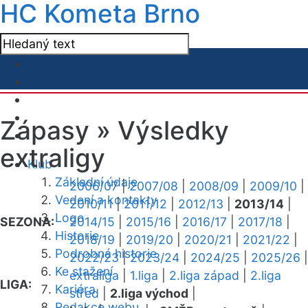
HC Kometa Brno
Zápasy »
Výsledky
extraligy
Klub
Základní údaje
2006/07
|
2007/08
|
2008/09
|
2009/10
|
Vedení a kontakty
2010/11
|
2011/12
|
2012/13
|
2013/14
|
Logo
SEZONA:
2014/15
|
2015/16
|
2016/17
|
2017/18
|
Historie
2018/19
|
2019/20
|
2020/21
|
2021/22
|
Podrobná historie
2022/23
|
2023/24
|
2024/25
|
2025/26
|
Ke stažení
extraliga
|
1.liga
|
2.liga západ
|
2.liga
LIGA:
Kariéra
střed
|
2.liga východ
|
Redakce webu