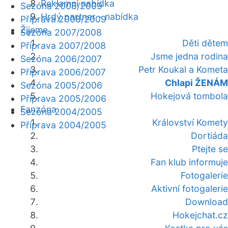
Reklamní nabídka
Sezóna 2008/2009
Hrdý partner - nabídka
Příprava 2008/2009
Žijeme
Sezóna 2007/2008
Děti dětem
Příprava 2007/2008
Jsme jedna rodina
Sezóna 2006/2007
Petr Koukal a Kometa
Příprava 2006/2007
Chlapi ŽENÁM
Sezóna 2005/2006
Hokejová tombola
Příprava 2005/2006
Fanzóna
Sezóna 2004/2005
Království Komety
Příprava 2004/2005
Dortiáda
Ptejte se
Fan klub informuje
Fotogalerie
Aktivní fotogalerie
Download
Hokejchat.cz