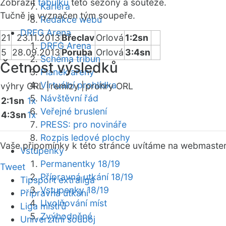
Zobrazit
tabulku
této sezóny a soutěže.
Kariéra
Tučně je vyznačen tým soupeře.
Redakce webu
DRFG Arena
21
23.11.2013
Břeclav
Orlová
1:2sn
DRFG Arena
5
28.09.2013
Poruba
Orlová
3:4sn
Schéma tribun
Četnost výsledků
Plánek areny
Virtuální prohlídka
výhry ORL |
remízy |
prohry ORL
Návštěvní řád
2:1sn
1x
Veřejné bruslení
4:3sn
1x
PRESS: pro novináře
Rozpis ledové plochy
Vaše připomínky k této stránce uvítáme na webmaste
Vstupenky
Permanentky 18/19
Tweet
Přípravná utkání 18/19
Tipsport extraliga
Vstupenky 18/19
Přípravná utkání
Uvolňování míst
Liga mistrů
Zvýhodněné
Univerzitní souboj