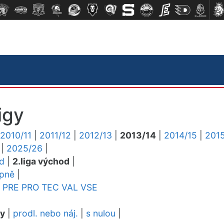
igy
2010/11
|
2011/12
|
2012/13
|
2013/14
|
2014/15
|
2015
|
2025/26
|
ed
|
2.liga východ
|
upně
|
PRE
PRO
TEC
VAL
VSE
dy
|
prodl. nebo náj.
|
s nulou
|