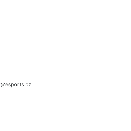
r
@esports.cz.