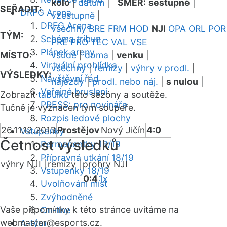
kolo
|
datum
|
SMĚR:
sestupně
|
SEŘADIT:
DRFG Arena
vzestupně
|
DRFG Arena
všechny
BRE
FRM
HOD
NJI
OPA
ORL
POR
TÝM:
Schéma tribun
PRE
PRO
TEC
VAL
VSE
Plánek areny
MÍSTO:
všude
|
doma
|
venku
|
Virtuální prohlídka
všechny
|
remízy
|
výhry v prodl.
|
VÝSLEDKY:
Návštěvní řád
nájezdy
|
prodl. nebo náj.
|
s nulou
|
Veřejné bruslení
Zobrazit
tabulku
této sezóny a soutěže.
PRESS: pro novináře
Tučně je vyznačen tým soupeře.
Rozpis ledové plochy
26
11.12.2013
Prostějov
Nový Jičín
4:0
Vstupenky
Četnost výsledků
Permanentky 18/19
Přípravná utkání 18/19
výhry NJI |
remízy |
prohry NJI
Vstupenky 18/19
0:4
1x
Uvolňování míst
Zvýhodněné
Vaše připomínky k této stránce uvítáme na
On-line
webmaster
@esports.cz.
A-tým