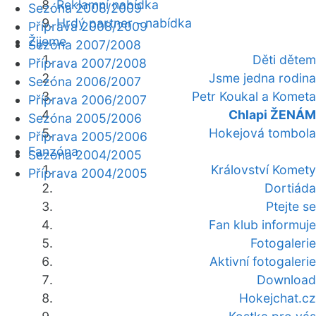
Reklamní nabídka
Sezóna 2008/2009
Hrdý partner - nabídka
Příprava 2008/2009
Žijeme
Sezóna 2007/2008
Děti dětem
Příprava 2007/2008
Jsme jedna rodina
Sezóna 2006/2007
Petr Koukal a Kometa
Příprava 2006/2007
Chlapi ŽENÁM
Sezóna 2005/2006
Hokejová tombola
Příprava 2005/2006
Fanzóna
Sezóna 2004/2005
Království Komety
Příprava 2004/2005
Dortiáda
Ptejte se
Fan klub informuje
Fotogalerie
Aktivní fotogalerie
Download
Hokejchat.cz