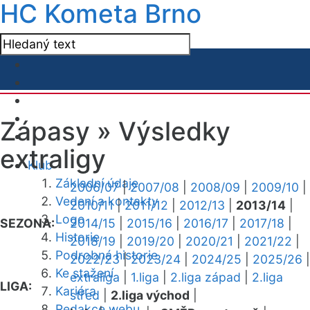
HC Kometa Brno
Zápasy »
Výsledky
extraligy
Klub
Základní údaje
2006/07
|
2007/08
|
2008/09
|
2009/10
|
Vedení a kontakty
2010/11
|
2011/12
|
2012/13
|
2013/14
|
Logo
SEZONA:
2014/15
|
2015/16
|
2016/17
|
2017/18
|
Historie
2018/19
|
2019/20
|
2020/21
|
2021/22
|
Podrobná historie
2022/23
|
2023/24
|
2024/25
|
2025/26
|
Ke stažení
extraliga
|
1.liga
|
2.liga západ
|
2.liga
LIGA:
Kariéra
střed
|
2.liga východ
|
Redakce webu