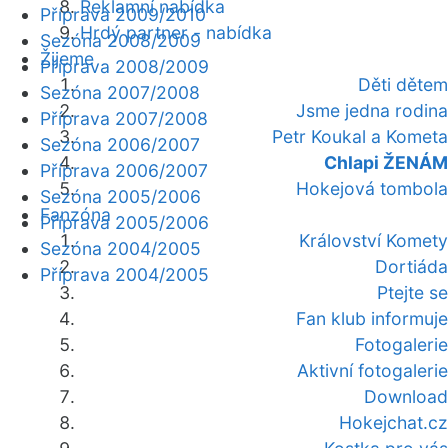
Reklamní nabídka
Příprava 2009/2010
Hrdý partner - nabídka
Sezóna 2008/2009
Žijeme
Příprava 2008/2009
Děti dětem
Sezóna 2007/2008
Jsme jedna rodina
Příprava 2007/2008
Petr Koukal a Kometa
Sezóna 2006/2007
Chlapi ŽENÁM
Příprava 2006/2007
Hokejová tombola
Sezóna 2005/2006
Fanzóna
Příprava 2005/2006
Království Komety
Sezóna 2004/2005
Dortiáda
Příprava 2004/2005
Ptejte se
Fan klub informuje
Fotogalerie
Aktivní fotogalerie
Download
Hokejchat.cz