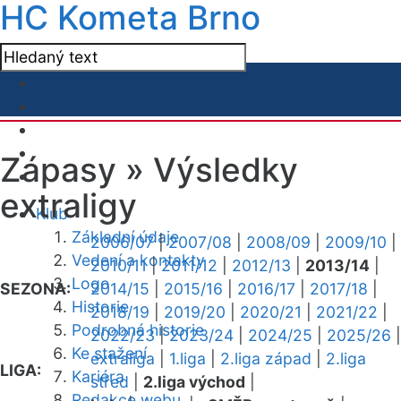
HC Kometa Brno
Zápasy »
Výsledky
extraligy
Klub
Základní údaje
2006/07
|
2007/08
|
2008/09
|
2009/10
|
Vedení a kontakty
2010/11
|
2011/12
|
2012/13
|
2013/14
|
Logo
SEZONA:
2014/15
|
2015/16
|
2016/17
|
2017/18
|
Historie
2018/19
|
2019/20
|
2020/21
|
2021/22
|
Podrobná historie
2022/23
|
2023/24
|
2024/25
|
2025/26
|
Ke stažení
extraliga
|
1.liga
|
2.liga západ
|
2.liga
LIGA:
Kariéra
střed
|
2.liga východ
|
Redakce webu