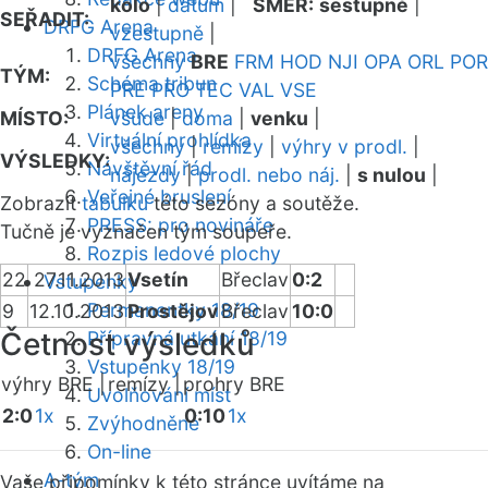
kolo
|
datum
|
SMĚR:
sestupně
|
SEŘADIT:
DRFG Arena
vzestupně
|
DRFG Arena
všechny
BRE
FRM
HOD
NJI
OPA
ORL
POR
TÝM:
Schéma tribun
PRE
PRO
TEC
VAL
VSE
Plánek areny
MÍSTO:
všude
|
doma
|
venku
|
Virtuální prohlídka
všechny
|
remízy
|
výhry v prodl.
|
VÝSLEDKY:
Návštěvní řád
nájezdy
|
prodl. nebo náj.
|
s nulou
|
Veřejné bruslení
Zobrazit
tabulku
této sezóny a soutěže.
PRESS: pro novináře
Tučně je vyznačen tým soupeře.
Rozpis ledové plochy
22
27.11.2013
Vsetín
Břeclav
0:2
Vstupenky
Permanentky 18/19
9
12.10.2013
Prostějov
Břeclav
10:0
Četnost výsledků
Přípravná utkání 18/19
Vstupenky 18/19
výhry BRE |
remízy |
prohry BRE
Uvolňování míst
2:0
1x
0:10
1x
Zvýhodněné
On-line
A-tým
Vaše připomínky k této stránce uvítáme na